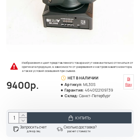
Изображения и цвет представленного товара могут незначительно отличаться от
оригинала продукции, в зависимости от разрешения и настроек вашего монитора,
а также условий освещения при съемке.
НЕТ В НАЛИЧИИ
Bi
9400р.
Артикул:
ML30S
Ray
Гарантия:
4640122109739
Склад:
Санкт-Петербург
КУПИТЬ
Запросить счет
Сколько доставка?
для юр.лиц
расчет стоимости