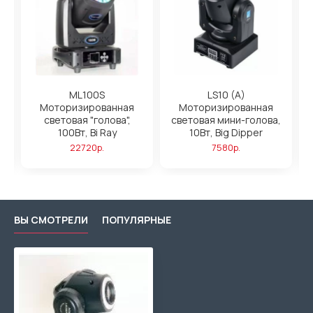
ML100S
LS10 (A)
Моторизированная
Моторизированная
,
световая "голова",
световая мини-голова,
100Вт, Bi Ray
10Вт, Big Dipper
22720р.
7580р.
ВЫ СМОТРЕЛИ
ПОПУЛЯРНЫЕ