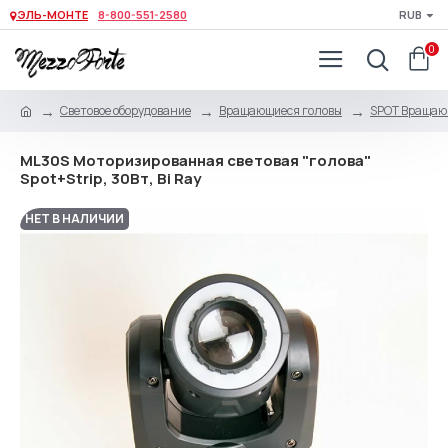
ЭЛЬ-МОНТЕ
8-800-551-2580
RUB
0
Световое оборудование
Вращающиеся головы
SPOT Вращаю
ML30S Моторизированная световая "голова"
Spot+Strip, 30Вт, Bi Ray
НЕТ В НАЛИЧИИ