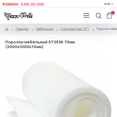
ПОМОНА
8-800-551-2580
RUB
0
Поролон
Мебельный
Стандартный (ST)
Поролон меб
Поролон мебельный ST2536 70мм
(2000x1000x70мм)