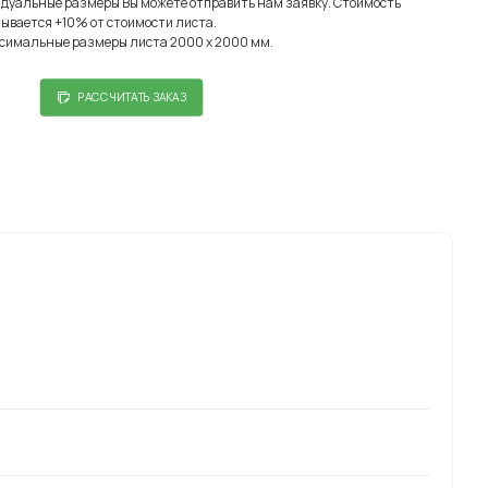
идуальные размеры Вы можете отправить нам заявку. Стоимость
ывается +10% от стоимости листа.
симальные размеры листа 2000 х 2000 мм.
РАССЧИТАТЬ ЗАКАЗ