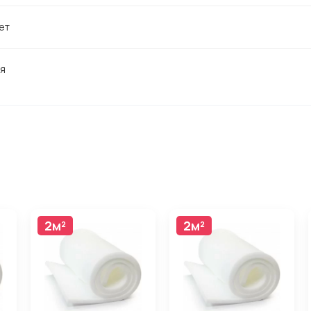
лет
я
2м²
2м²