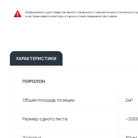
Изображения и цвет представленного товара могут незначительно отличаться от о
и настроек вашего монитора, а также условий освещения при съемке.
ХАРАКТЕРИСТИКИ
ПОРОЛОН
Общая площадь позиции
2м²
Размер одного листа
~200
Толщина
30мм