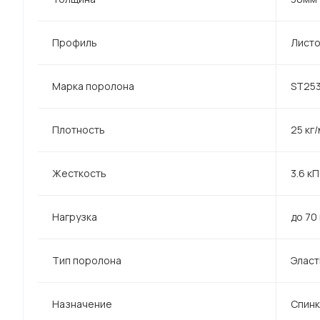
Профиль
Лист
Марка поролона
ST25
Плотность
25 кг/
Жесткость
3.6 к
Нагрузка
до 70 
Тип поролона
Эласт
Назначение
Спинк