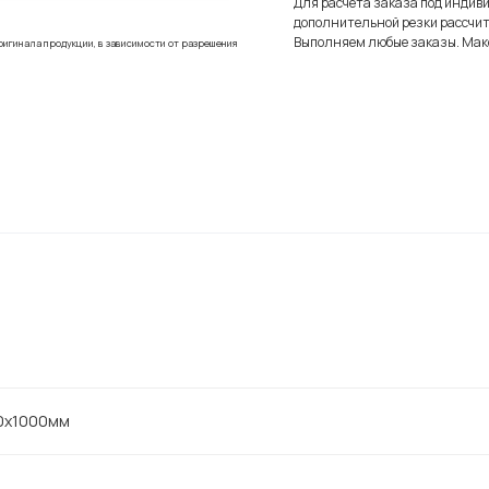
Для расчета заказа под индив
дополнительной резки рассчит
Выполняем любые заказы. Мак
ригинала продукции, в зависимости от разрешения
0х1000мм