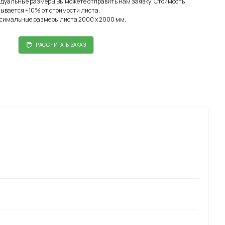
идуальные размеры Вы можете отправить нам заявку. Стоимость
ывается +10% от стоимости листа.
симальные размеры листа 2000 х 2000 мм.
РАССЧИТАТЬ ЗАКАЗ