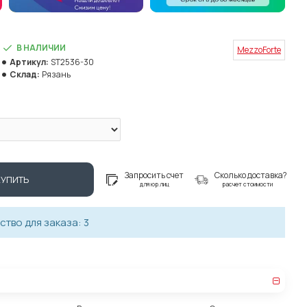
В НАЛИЧИИ
MezzoForte
Артикул:
ST2536-30
Склад:
Рязань
Запросить счет
Сколько доставка?
КУПИТЬ
для юр.лиц
расчет стоимости
тво для заказа: 3