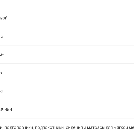
овой
36
м³
Па
кг
ичный
и, подголовники, подлокотники, сиденья и матрасы для мягкой м