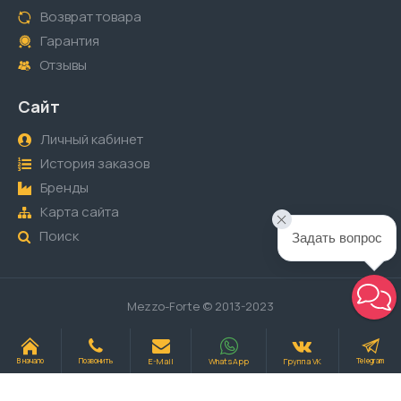
Возврат товара
Гарантия
Отзывы
Сайт
Личный кабинет
История заказов
Бренды
Карта сайта
Поиск
Задать вопрос
Mezzo-Forte © 2013-2023
E-Mail
WhatsApp
Группа VK
В начало
Позвонить
Telegram