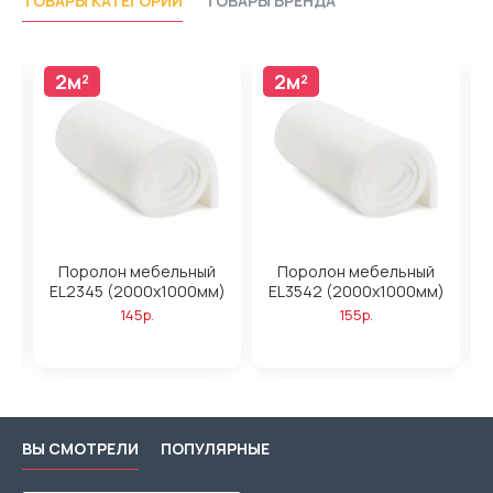
ТОВАРЫ КАТЕГОРИИ
ТОВАРЫ БРЕНДА
2м²
2м²
Поролон мебельный
Поролон мебельный
)
EL2345 (2000x1000мм)
EL3542 (2000x1000мм)
145р.
155р.
ВЫ СМОТРЕЛИ
ПОПУЛЯРНЫЕ