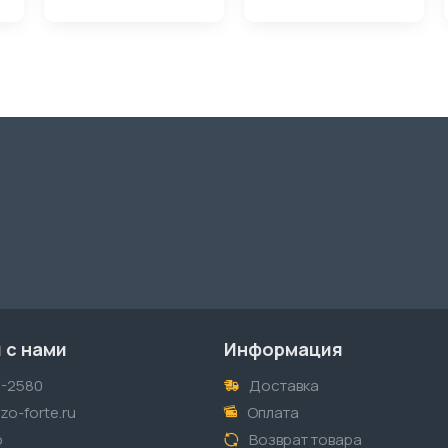
 с нами
Информация
1-2580
Доставка
o-forte.ru
Оплата
p
Возврат товара