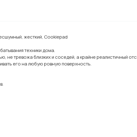
бесшумный, жесткий, Cookiepad
батывания техники дома.
ю, не тревожа близких и соседей, а крайне реалистичный от
ивать его на любую ровную поверхность.
в.