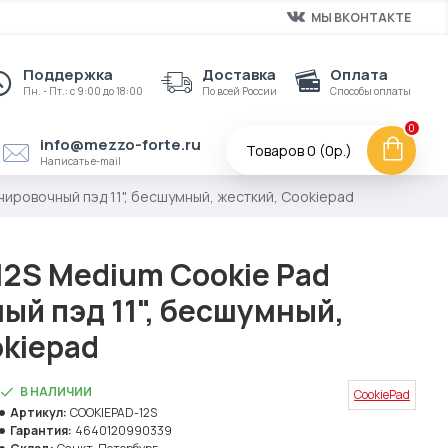
МЫ ВКОНТАКТЕ
Поддержка
Доставка
Оплата
Пн. - Пт.: с 9:00 до 18:00
По всей России
Способы оплаты
0
info@mezzo-forte.ru
Товаров 0 (0р.)
Написать e-mail
ировочный пэд 11", бесшумный, жесткий, Cookiepad
2S Medium Cookie Pad
ый пэд 11", бесшумный,
okiepad
В НАЛИЧИИ
CookiePad
Артикул:
COOKIEPAD-12S
Гарантия:
4640120990339