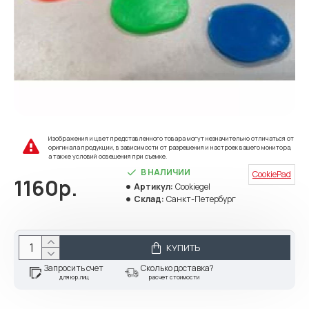
Изображения и цвет представленного товара могут незначительно отличаться от
оригинала продукции, в зависимости от разрешения и настроек вашего монитора,
а также условий освещения при съемке.
В НАЛИЧИИ
CookiePad
1160р.
Артикул:
Cookiegel
Склад:
Санкт-Петербург
КУПИТЬ
Запросить счет
Сколько доставка?
для юр.лиц
расчет стоимости