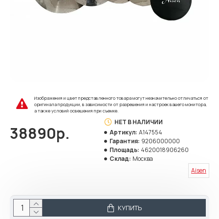
Изображения и цвет представленного товара могут незначительно отличаться от
оригинала продукции, в зависимости от разрешения и настроек вашего монитора,
а также условий освещения при съемке.
НЕТ В НАЛИЧИИ
38890р.
Артикул:
A147554
Гарантия:
9206000000
Площадь:
4620018906260
Склад:
Москва
Aisen
КУПИТЬ