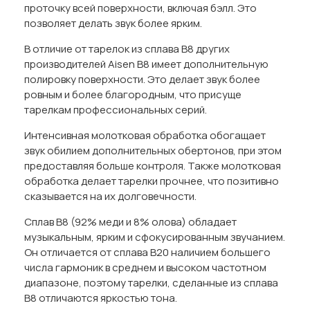
проточку всей поверхности, включая бэлл. Это
позволяет делать звук более ярким.
В отличие от тарелок из сплава B8 других
производителей Aisen B8 имеет дополнительную
полировку поверхности. Это делает звук более
ровным и более благородным, что присуще
тарелкам профессиональных серий.
Интенсивная молотковая обработка обогащает
звук обилием дополнительных обертонов, при этом
предоставляя больше контроля. Также молотковая
обработка делает тарелки прочнее, что позитивно
сказывается на их долговечности.
Сплав B8 (92% меди и 8% олова) обладает
музыкальным, ярким и сфокусированным звучанием.
Он отличается от сплава B20 наличием большего
числа гармоник в среднем и высоком частотном
диапазоне, поэтому тарелки, сделанные из сплава
B8 отличаются яркостью тона.