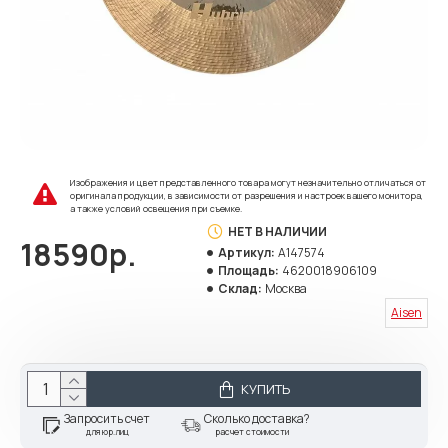
Изображения и цвет представленного товара могут незначительно отличаться от
оригинала продукции, в зависимости от разрешения и настроек вашего монитора,
а также условий освещения при съемке.
НЕТ В НАЛИЧИИ
18590р.
Артикул:
A147574
Площадь:
4620018906109
Склад:
Москва
Aisen
КУПИТЬ
Запросить счет
Сколько доставка?
для юр.лиц
расчет стоимости