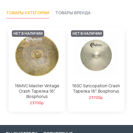
ТОВАРЫ КАТЕГОРИИ
ТОВАРЫ БРЕНДА
НЕТ В НАЛИЧИИ
НЕТ В НАЛИЧИИ
e
16MVC Master Vintage
16SC Syncopation Crash
I
Crash Тарелка 16",
Тарелка 16", Bosphorus
Bosphorus
23700р.
23700р.