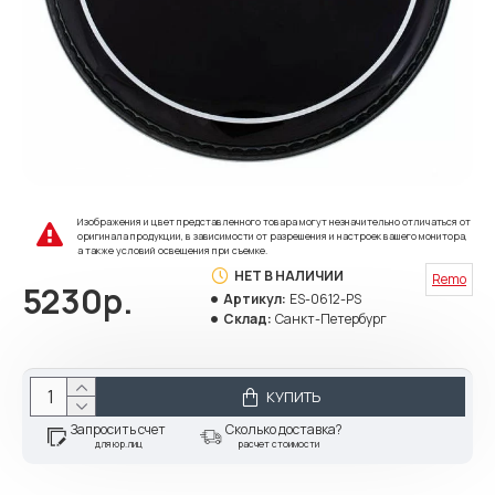
Изображения и цвет представленного товара могут незначительно отличаться от
оригинала продукции, в зависимости от разрешения и настроек вашего монитора,
а также условий освещения при съемке.
НЕТ В НАЛИЧИИ
Remo
5230р.
Артикул:
ES-0612-PS
Склад:
Санкт-Петербург
КУПИТЬ
Запросить счет
Сколько доставка?
для юр.лиц
расчет стоимости