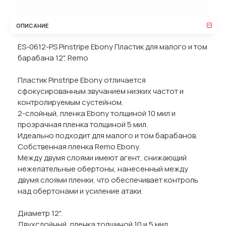
ОПИСАНИЕ
ES-0612-PS Pinstripe Ebony Пластик для малого и том
барабана 12", Remo
Пластик Pinstripe Ebony отличается
сфокусированным звучанием низких частот и
контролируемым сустейном.
2-слойный, пленка Ebony толщиной 10 мил и
прозрачная пленка толщиной 5 мил.
Идеально подходит для малого и том барабанов.
Собственная пленка Remo Ebony.
Между двумя слоями имеют агент, снижающий
нежелательные обертоны, нанесенный между
двумя слоями пленки, что обеспечивает контроль
над обертонами и усиление атаки.
Диаметр 12".
Двухслойный, пленка толщиной 10 и 5 мил.