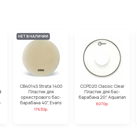
НЕТ В НАЛИЧИИ
CB4014S Strata 1400
CCPD20 Classic Clear
d
Пластик для
Пластик для бас-
оркестрового бас-
барабана 20", Aquarian
o
барабана 40", Evans
6070р.
17630р.