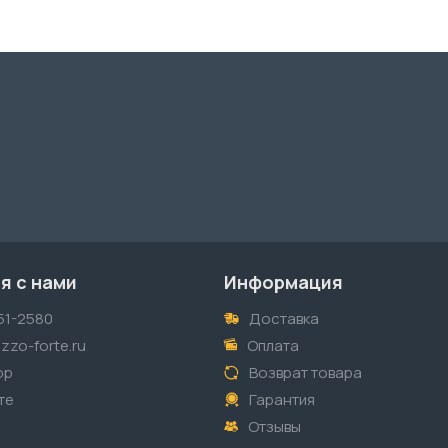
я с нами
Информация
51-2580
Доставка
zzo-forte.ru
Оплата
pp
Возврат товара
те
Гарантия
Отзывы