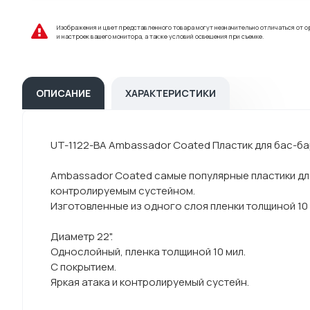
Изображения и цвет представленного товара могут незначительно отличаться от о
и настроек вашего монитора, а также условий освещения при съемке.
ОПИСАНИЕ
ХАРАКТЕРИСТИКИ
UT-1122-BA Ambassador Coated Пластик для бас-ба
Ambassador Coated самые популярные пластики для
контролируемым сустейном.
Изготовленные из одного слоя пленки толщиной 10
Диаметр 22".
Однослойный, пленка толщиной 10 мил.
С покрытием.
Яркая атака и контролируемый сустейн.