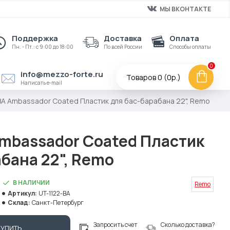
МЫ ВКОНТАКТЕ
Поддержка
Доставка
Оплата
Пн. - Пт.: с 9:00 до 18:00
По всей России
Способы оплаты
0
info@mezzo-forte.ru
Товаров 0 (0р.)
Написать e-mail
BA Ambassador Coated Пластик для бас-барабана 22", Remo
Ambassador Coated Пластик
бана 22", Remo
В НАЛИЧИИ
Remo
Артикул:
UT-1122-BA
Склад:
Санкт-Петербург
Запросить счет
Сколько доставка?
КУПИТЬ