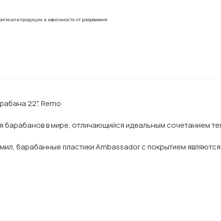
ригинала продукции, в зависимости от разрешения
рабана 22", Remo
 барабанов в мире, отличающийся идеальным сочетанием теп
 мил, барабанные пластики Ambassador с покрытием являются