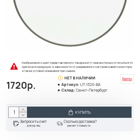
Изображения и цвет представленного товара могут незначительно отличаться от
оригинала продукции, в зависимости от разрешения и настроек вашего монитора,
а также условий освещения при съемке.
НЕТ В НАЛИЧИИ
Remo
1720р.
Артикул:
UT-1320-BA
Склад:
Санкт-Петербург
КУПИТЬ
Запросить счет
Сколько доставка?
для юр.лиц
расчет стоимости