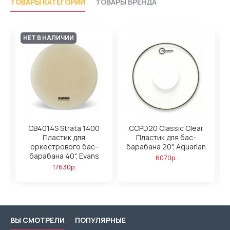
ТОВАРЫ КАТЕГОРИИ
ТОВАРЫ БРЕНДА
НЕТ В НАЛИЧИИ
or
CB4014S Strata 1400
CCPD20 Classic Clear
D
Пластик для
Пластик для бас-
S
mo
оркестрового бас-
барабана 20", Aquarian
барабана 40", Evans
6070р.
17630р.
ВЫ СМОТРЕЛИ
ПОПУЛЯРНЫЕ