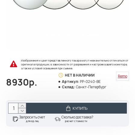
Изображения и цвет представленного товара могут незначительно отличаться от
оригинала продукции, в зависимости от разрешения и настроек вашего монитора,
а также условий освещения при съемке.
НЕТ В НАЛИЧИИ
Remo
8930р.
Артикул:
PP-0240-BE
Склад:
Санкт-Петербург
КУПИТЬ
Запросить счет
Сколько доставка?
для юр.лиц
расчет стоимости