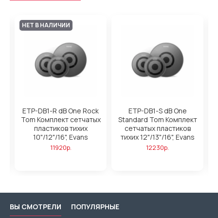
НЕТ В НАЛИЧИИ
on
ETP-DB1-R dB One Rock
ETP-DB1-S dB One
х
Tom Комплект сетчатых
Standard Tom Комплект
пластиков тихих
сетчатых пластиков
10"/12"/16", Evans
тихих 12"/13"/16", Evans
11920р.
12230р.
ВЫ СМОТРЕЛИ
ПОПУЛЯРНЫЕ