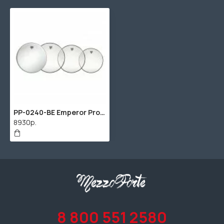
PP-0240-BE Emperor Pro Pack Набор пластиков для малого и том барабана 10", 12", 14", 14", Remo
8930р.
8 800 551 2580