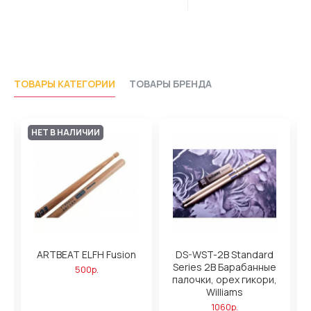
ТОВАРЫ КАТЕГОРИИ
ТОВАРЫ БРЕНДА
НЕТ В НАЛИЧИИ
ARTBEAT ELFH Fusion
DS-WST-2B Standard
а,
Series 2B Барабанные
500р.
палочки, орех гикори,
Williams
1060р.