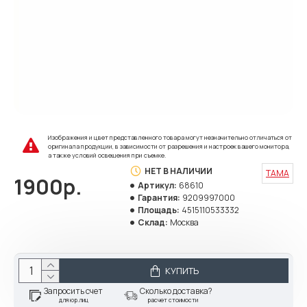
Изображения и цвет представленного товара могут незначительно отличаться от
оригинала продукции, в зависимости от разрешения и настроек вашего монитора,
а также условий освещения при съемке.
НЕТ В НАЛИЧИИ
TAMA
1900р.
Артикул:
68610
Гарантия:
9209997000
Площадь:
4515110533332
Склад:
Москва
КУПИТЬ
Запросить счет
Сколько доставка?
для юр.лиц
расчет стоимости