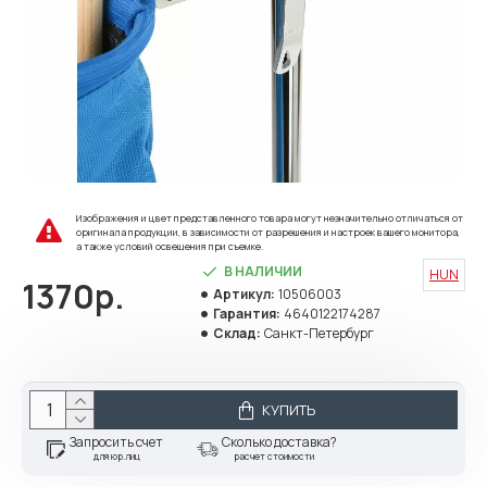
Изображения и цвет представленного товара могут незначительно отличаться от
оригинала продукции, в зависимости от разрешения и настроек вашего монитора,
а также условий освещения при съемке.
В НАЛИЧИИ
HUN
1370р.
Артикул:
10506003
Гарантия:
4640122174287
Склад:
Санкт-Петербург
КУПИТЬ
Запросить счет
Сколько доставка?
для юр.лиц
расчет стоимости