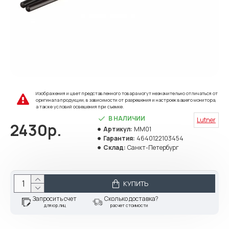
Изображения и цвет представленного товара могут незначительно отличаться от
оригинала продукции, в зависимости от разрешения и настроек вашего монитора,
а также условий освещения при съемке.
В НАЛИЧИИ
Lutner
2430р.
Артикул:
MM01
Гарантия:
4640122103454
Склад:
Санкт-Петербург
КУПИТЬ
Запросить счет
Сколько доставка?
для юр.лиц
расчет стоимости