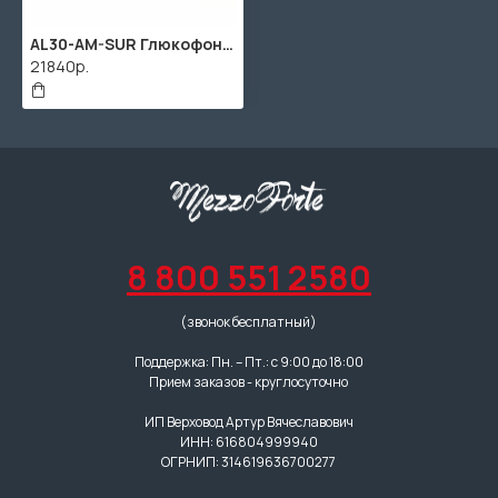
AL30-AM-SUR Глюкофон 30см Солнце удачи A Minor, Мастерская Алатырь
21840р.
8 800 551 2580
(звонок бесплатный)
Поддержка: Пн. – Пт.: с 9:00 до 18:00
Прием заказов - круглосуточно
ИП Верховод Артур Вячеславович
ИНН: 616804999940
ОГРНИП: 314619636700277