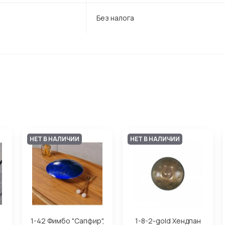
Без налога
НЕТ В НАЛИЧИИ
НЕТ В НАЛИЧИИ
1-42 Фимбо "Сапфир",
1-8-2-gold Хендпан