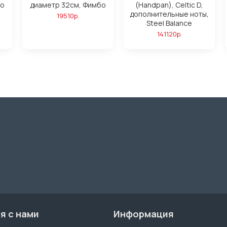
бо
диаметр 32см, Фимбо
(Handpan), Celtic D,
дополнительные ноты,
19510р.
Steel Balance
141120р.
я с нами
Информация