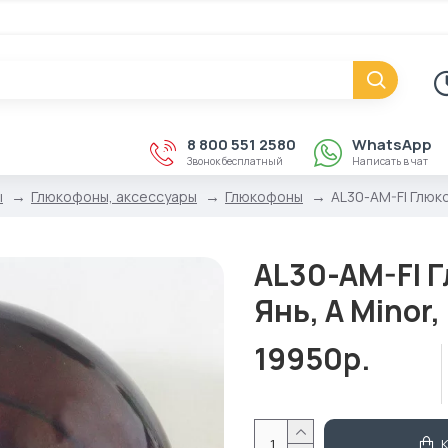
8 800 551 2580
WhatsApp
Звонок бесплатный
Написать в чат
ы
Глюкофоны, аксессуары
Глюкофоны
AL30-AM-FI Глюк
AL30-AM-FI 
Янь, A Minor
19950р.