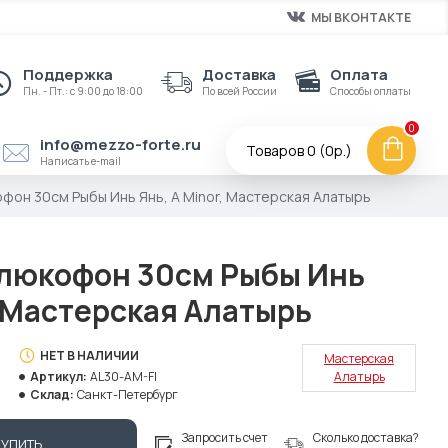
МЫ ВКОНТАКТЕ
Поддержка
Доставка
Оплата
Пн. - Пт.: с 9:00 до 18:00
По всей России
Способы оплаты
0
info@mezzo-forte.ru
Товаров 0 (0р.)
Написать e-mail
офон 30см Рыбы Инь Янь, A Minor, Мастерская Алатырь
Глюкофон 30см Рыбы Инь
, Мастерская Алатырь
НЕТ В НАЛИЧИИ
Мастерская
Артикул:
AL30-AM-FI
Алатырь
Склад:
Санкт-Петербург
Запросить счет
Сколько доставка?
КУПИТЬ