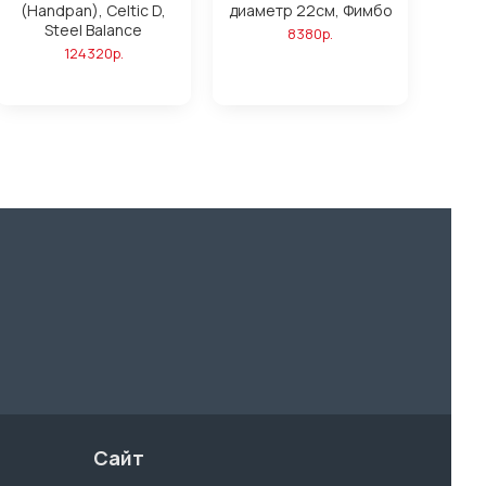
(Handpan), Celtic D,
диаметр 22см, Фимбо
Steel Balance
8380р.
124320р.
Сайт