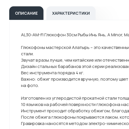
ОПИСАНИЕ
ХАРАКТЕРИСТИКИ
AL30-AM-FI Глюкофон 30см Рыбы Инь Янь, A Minor, 
Глюкофоны мастерской Алатырь – это качественны
стали.
Звучат в разы лучше, чем китайские или отечестве
Дизайн стальных барабанов этой серии реализован 
Вес инструмента порядка 4 кг.
Важно: обжиг производится вручную, поэтому цвет 
на фото.
Изготовлен из углеродистой прокатной стали толщи
10 язычков на рабочей поверхности глюкофона нас
Инструмент проходит обработку обжигом, благодар
После обжига глюкофоны покрываются лаком, котор
Гравировка наносятся методом электро-химическо