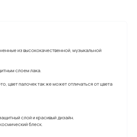
лненные из высококачественной, музыкальной
щитным слоем лака.
о, цвет палочек так же может отличаться от цвета
ащитный слой и красивый дизайн.
космический блеск.