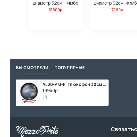
диаметр 32см, Фимбо
диаметр 32см, Фим
18500р.
17490р.
ВЫ СМОТРЕЛИ
ПОПУЛЯРНЫЕ
AL30-AM-FI Глюкофон 30см Рыбы Инь Янь, A Minor, Мастерская Алатырь
19950р.
Связатьс