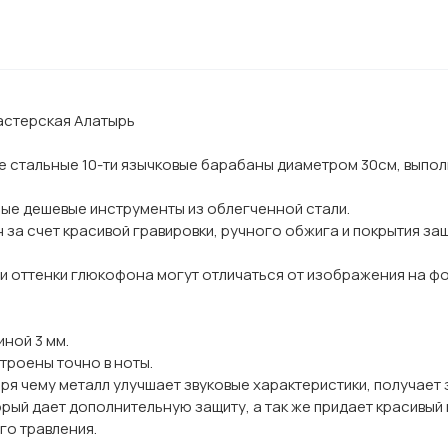
Мастерская Алатырь
е стальные 10-ти язычковые барабаны диаметром 30см, выпо
нные дешевые инструменты из облегченной стали.
за счет красивой гравировки, ручного обжига и покрытия за
и оттенки глюкофона могут отличаться от изображения на фот
ной 3 мм.
троены точно в ноты.
я чему металл улучшает звуковые характеристики, получает з
ый дает дополнительную защиту, а так же придает красивый 
го травления.