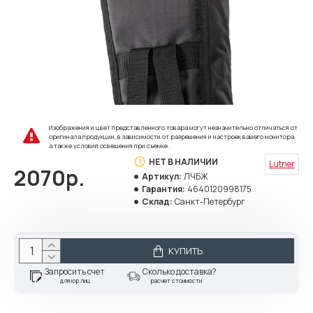
Изображения и цвет представленного товара могут незначительно отличаться от
оригинала продукции, в зависимости от разрешения и настроек вашего монитора,
а также условий освещения при съемке.
НЕТ В НАЛИЧИИ
Lutner
2070р.
Артикул:
ЛЧБЖ
Гарантия:
4640120998175
Склад:
Санкт-Петербург
КУПИТЬ
Запросить счет
Сколько доставка?
для юр.лиц
расчет стоимости