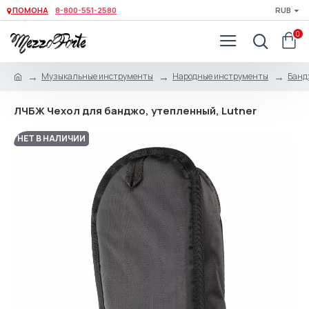
ПОМОНА
8-800-551-2580
RUB
0
Музыкальные инструменты
Народные инструменты
Банд
ЛЧБЖ Чехол для банджо, утепленный, Lutner
НЕТ В НАЛИЧИИ