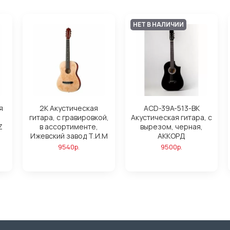
НЕТ В НАЛИЧИИ
я
2K Акустическая
ACD-39A-513-BK
гитара, с гравировкой,
Акустическая гитара, с
Z
в ассортименте,
вырезом, черная,
Ижевский завод Т.И.М
АККОРД
9540р.
9500р.