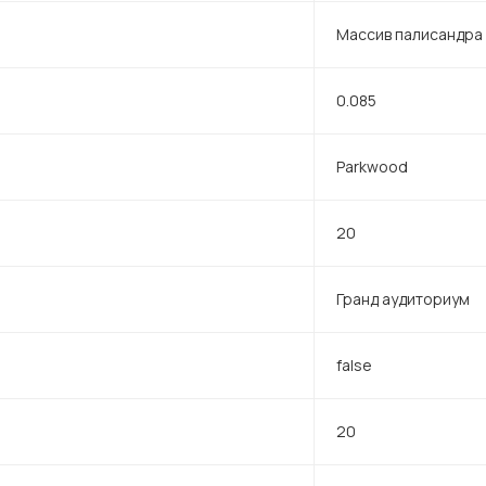
Массив палисандра
0.085
Parkwood
20
Гранд аудиториум
false
20