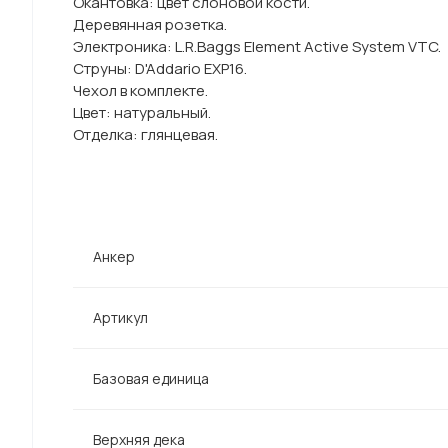
Окантовка: цвет слоновой кости.
Деревянная розетка.
Электроника: L.R.Baggs Element Active System VTC.
Струны: D'Addario EXP16.
Чехол в комплекте.
Цвет: натуральный.
Отделка: глянцевая.
Анкер
Артикул
Базовая единица
Верхняя дека