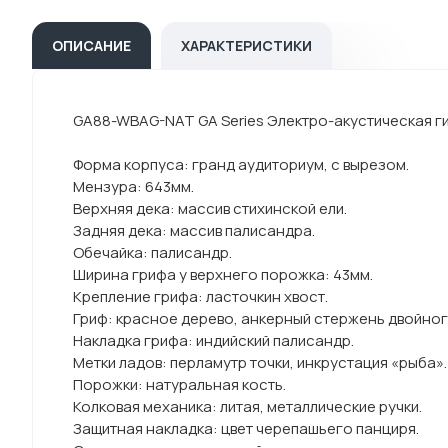
ОПИСАНИЕ
ХАРАКТЕРИСТИКИ
GA88-WBAG-NAT GA Series Электро-акустическая гит
Форма корпуса: гранд аудиториум, с вырезом.
Мензура: 643мм.
Верхняя дека: массив стихинской ели.
Задняя дека: массив палисандра.
Обечайка: палисандр.
Ширина грифа у верхнего порожка: 43мм.
Крепление грифа: ласточкин хвост.
Гриф: красное дерево, анкерный стержень двойног
Накладка грифа: индийский палисандр.
Метки ладов: перламутр точки, инкрустация «рыба».
Порожки: натуральная кость.
Колковая механика: литая, металлические ручки.
Защитная накладка: цвет черепашьего панциря.