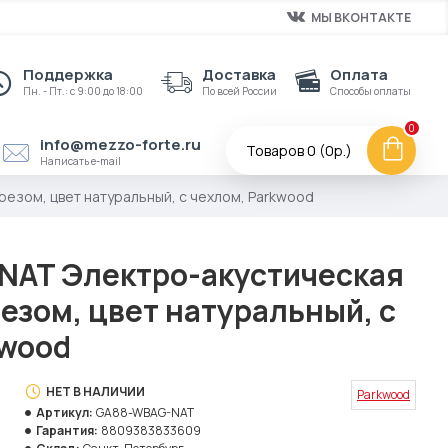
МЫ ВКОНТАКТЕ
Поддержка
Доставка
Оплата
Пн. - Пт.: с 9:00 до 18:00
По всей России
Способы оплаты
0
info@mezzo-forte.ru
Товаров 0 (0р.)
Написать e-mail
езом, цвет натуральный, с чехлом, Parkwood
AT Электро-акустическая
резом, цвет натуральный, с
kwood
НЕТ В НАЛИЧИИ
Parkwood
Артикул:
GA88-WBAG-NAT
Гарантия:
8809383833609