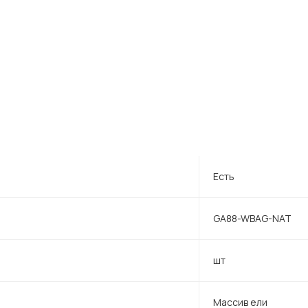
Есть
GA88-WBAG-NAT
шт
Массив ели