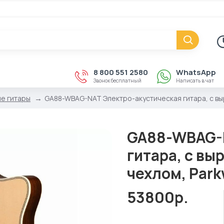
8 800 551 2580
WhatsApp
Звонок бесплатный
Написать в чат
е гитары
GA88-WBAG-NAT Электро-акустическая гитара, с выр
GA88-WBAG-N
гитара, с вы
чехлом, Par
53800р.