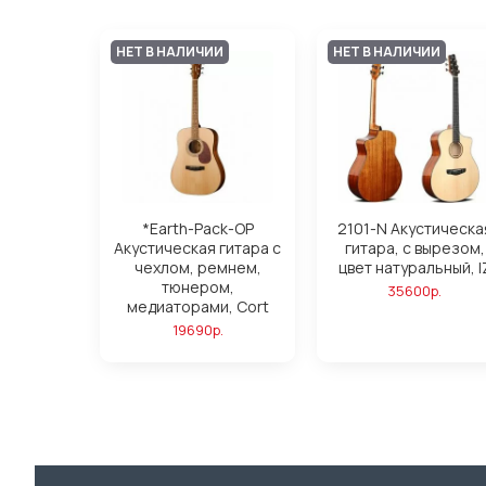
НЕТ В НАЛИЧИИ
НЕТ В НАЛИЧИИ
*Earth-Pack-OP
2101-N Акустическа
Акустическая гитара с
гитара, с вырезом,
чехлом, ремнем,
цвет натуральный, I
тюнером,
35600р.
медиаторами, Cort
19690р.