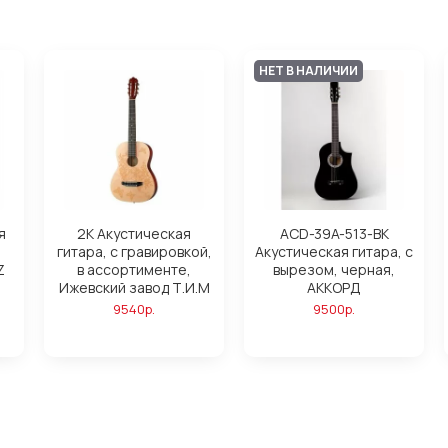
НЕТ В НАЛИЧИИ
я
2K Акустическая
ACD-39A-513-BK
гитара, с гравировкой,
Акустическая гитара, с
Z
в ассортименте,
вырезом, черная,
Ижевский завод Т.И.М
АККОРД
9540р.
9500р.