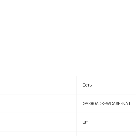
Есть
GA880ADK-WCASE-NAT
шт