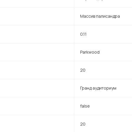
Массив палисандра
0.11
Parkwood
20
Гранд аудиториум
false
20