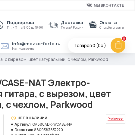
МЫ ВКОНТАКТЕ
Поддержка
Доставка
Оплата
Пн. - Пт.: с 9:00 до 18:00
По всей России
Способы оплаты
0
info@mezzo-forte.ru
Товаров 0 (0р.)
Написать e-mail
 с вырезом, цвет натуральный, с чехлом, Parkwood
CASE-NAT Электро-
 гитара, с вырезом, цвет
, с чехлом, Parkwood
НЕТ В НАЛИЧИИ
Parkwood
Артикул:
GA880ADK-WCASE-NAT
Гарантия:
8809383837270