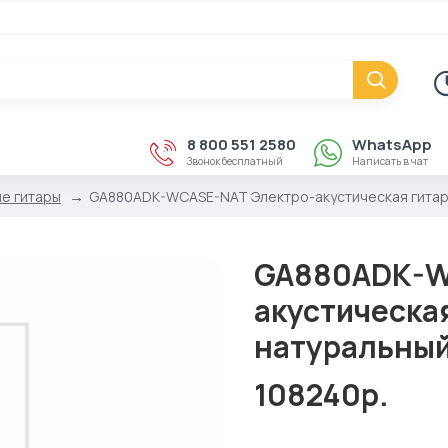
8 800 551 2580
WhatsApp
Звонок бесплатный
Написать в чат
е гитары
GA880ADK-WCASE-NAT Электро-акустическая гитара,
GA880ADK-W
акустическая
натуральный
108240р.