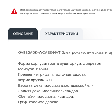
Изображения и цвет представленного товара могут незначительно отличаться от о
и настроек вашего монитора, а также условий освещения при съемке.
ОПИСАНИЕ
ХАРАКТЕРИСТИКИ
GA880ADK-WCASE-NAT Электро-акустическая гитара,
Форма корпуса: гранд аудиториум, с вырезом.
Мензура: 643мм.
Крепление грифа: «ласточкин хвост».
Форма пружин: «Х».
Верхняя дека: массив адирондакской ели.
Задняя дека: массив палисандра.
Обечайки: массив палисандра.
Гриф: красное дерево.