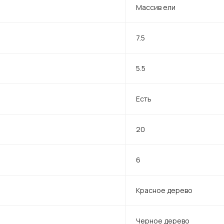
Массив ели
7.5
5.5
Есть
20
6
Красное дерево
Черное дерево