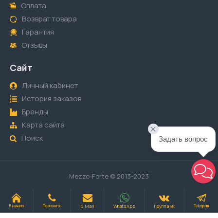
Оплата
Возврат товара
Гарантия
Отзывы
Сайт
Личный кабинет
История заказов
Бренды
Карта сайта
Поиск
Задать вопрос
Mezzo-Forte © 2013-2023
E-Mail
WhatsApp
Группа VK
В начало
Позвонить
Telegram