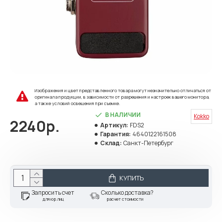
Изображения и цвет представленного товара могут незначительно отличаться от
оригинала продукции, в зависимости от разрешения и настроек вашего монитора,
а также условий освещения при съемке.
В НАЛИЧИИ
Kokko
2240р.
Артикул:
FDS2
Гарантия:
4640122161508
Склад:
Санкт-Петербург
КУПИТЬ
Запросить счет
Сколько доставка?
для юр.лиц
расчет стоимости