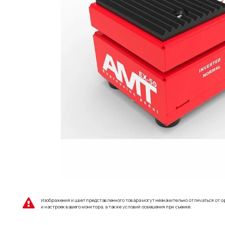
Изображения и цвет представленного товара могут незначительно отличаться от о
и настроек вашего монитора, а также условий освещения при съемке.