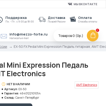
МЫ ВКОНТАКТЕ
Поддержка
Доставка
Оплата
Пн. - Пт.: с 9:00 до 18:00
По всей России
Способы оплаты
0
info@mezzo-forte.ru
Товаров 0 (0р.)
Написать e-mail
ссии
EX-50 FX Pedal Mini Expression Педаль гитарная, AMT Elec
al Mini Expression Педаль
T Electronics
НЕТ В НАЛИЧИИ
AMT Electronics
Артикул:
EX-50
Гарантия:
4640122101054
Склад:
Санкт-Петербург