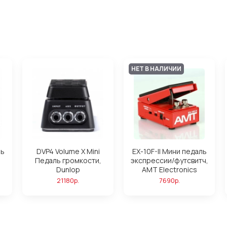
НЕТ В НАЛИЧИИ
ль
DVP4 Volume X Mini
EX-10F-II Мини педаль
Педаль громкости,
экспрессии/футсвитч,
Dunlop
AMT Electronics
21180р.
7690р.