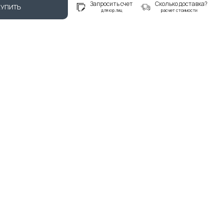
Запросить счет
Сколько доставка?
КУПИТЬ
для юр.лиц
расчет стоимости