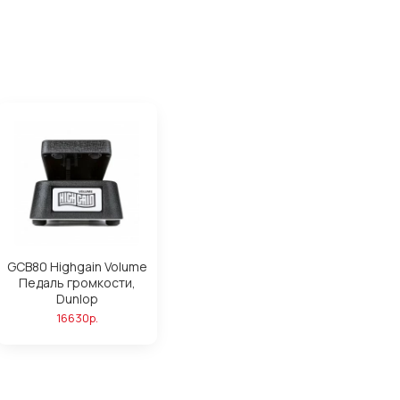
GCB80 Highgain Volume
Педаль громкости,
Dunlop
16630р.