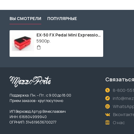
ВЫ СМОТРЕЛИ
ПОПУЛЯРНЫЕ
EX-50 FX Pedal Mini Expression Педаль гитарная, AMT Electronics
5900р.
Связаться
8-800-55
Поддержка: Пн. – Пт.: с 9:00 до 18:00
info@mezz
Прием заказов - круглосуточно
WhatsAp
ИП Верховод Артур Вячеславович
Вконтакт
ИНН: 616804999940
О нас
ОГРНИП: 314619636700277