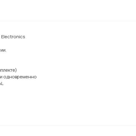
 Electronics
ии.
мплекте)
ами одновременно
AL