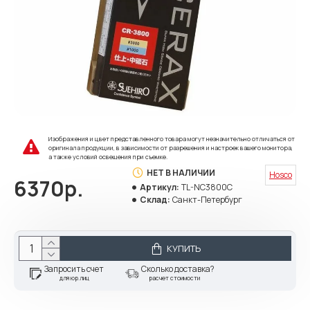
Изображения и цвет представленного товара могут незначительно отличаться от
оригинала продукции, в зависимости от разрешения и настроек вашего монитора,
а также условий освещения при съемке.
НЕТ В НАЛИЧИИ
Hosco
6370р.
Артикул:
TL-NC3800C
Склад:
Санкт-Петербург
КУПИТЬ
Запросить счет
Сколько доставка?
для юр.лиц
расчет стоимости