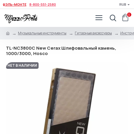
ЭЛЬ-МОНТЕ
8-800-551-2580
RUB
0
Музыкальные инструменты
Гитарные аксессуары
Инстру
TL-NC3800C New Cerax Шлифовальный камень,
1000/3000, Hosco
НЕТ В НАЛИЧИИ