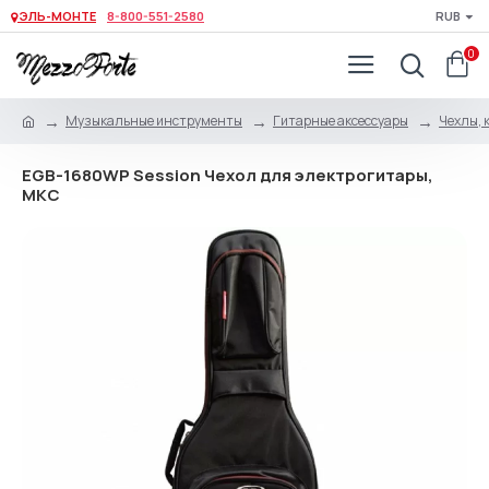
ЭЛЬ-МОНТЕ
8-800-551-2580
RUB
0
Музыкальные инструменты
Гитарные аксессуары
Чехлы, 
EGB-1680WP Session Чехол для электрогитары,
MKC