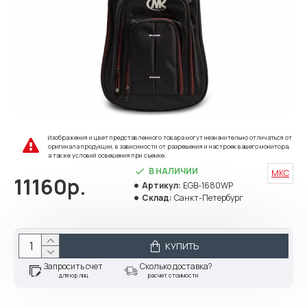
Изображения и цвет представленного товара могут незначительно отличаться от
оригинала продукции, в зависимости от разрешения и настроек вашего монитора,
а также условий освещения при съемке.
В НАЛИЧИИ
MKC
11160р.
Артикул:
EGB-1680WP
Склад:
Санкт-Петербург
КУПИТЬ
Запросить счет
Сколько доставка?
для юр.лиц
расчет стоимости