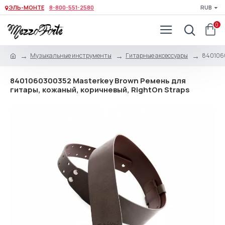
ЭЛЬ-МОНТЕ
8-800-551-2580
RUB
0
Музыкальные инструменты
Гитарные аксессуары
8401060
8401060300352 Masterkey Brown Ремень для
гитары, кожаный, коричневый, RightOn Straps