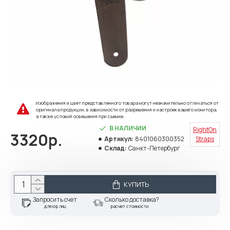
Изображения и цвет представленного товара могут незначительно отличаться от
оригинала продукции, в зависимости от разрешения и настроек вашего монитора,
а также условий освещения при съемке.
В НАЛИЧИИ
RightOn
3320р.
Артикул:
8401060300352
Straps
Склад:
Санкт-Петербург
КУПИТЬ
Запросить счет
Сколько доставка?
для юр.лиц
расчет стоимости