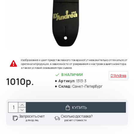
Изображения и цвет представленного товара могут незначительно отличаться от
оригинала продукции, в зависимости от разрешения и настроек вашего монитора,
а также условий освещения при съемке.
В НАЛИЧИИ
D'Andrea
1010р.
Артикул:
1313-3
Склад:
Санкт-Петербург
КУПИТЬ
Запросить счет
Сколько доставка?
для юр.лиц
расчет стоимости