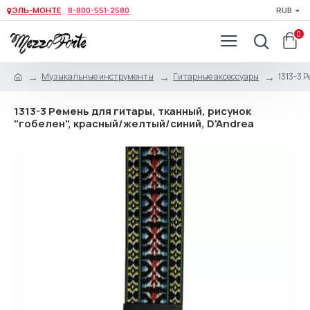
ЭЛЬ-МОНТЕ
8-800-551-2580
RUB
0
Музыкальные инструменты
Гитарные аксессуары
1313-3 
1313-3 Ремень для гитары, тканный, рисунок
"гобелен", красный/желтый/синий, D'Andrea