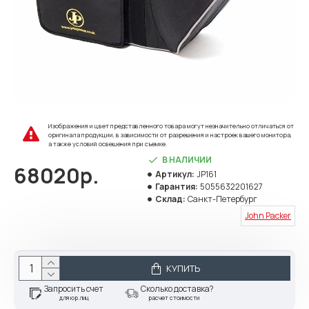
Изображения и цвет представленного товара могут незначительно отличаться от
оригинала продукции, в зависимости от разрешения и настроек вашего монитора,
а также условий освещения при съемке.
В НАЛИЧИИ
68020р.
Артикул:
JP161
Гарантия:
5055632201627
Склад:
Санкт-Петербург
John Packer
КУПИТЬ
Запросить счет
Сколько доставка?
для юр.лиц
расчет стоимости