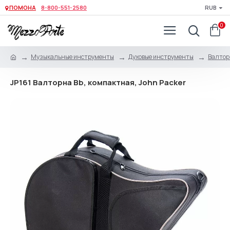
ПОМОНА
8-800-551-2580
RUB
0
Музыкальные инструменты
Духовые инструменты
Валтор
JP161 Валторна Bb, компактная, John Packer