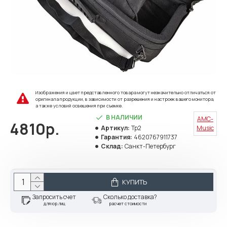
Изображения и цвет представленного товара могут незначительно отличаться от
оригинала продукции, в зависимости от разрешения и настроек вашего монитора,
а также условий освещения при съемке.
В НАЛИЧИИ
AMC-
4810р.
Артикул:
Тр2
Music
Гарантия:
4620767911737
Склад:
Санкт-Петербург
КУПИТЬ
Запросить счет
Сколько доставка?
для юр.лиц
расчет стоимости