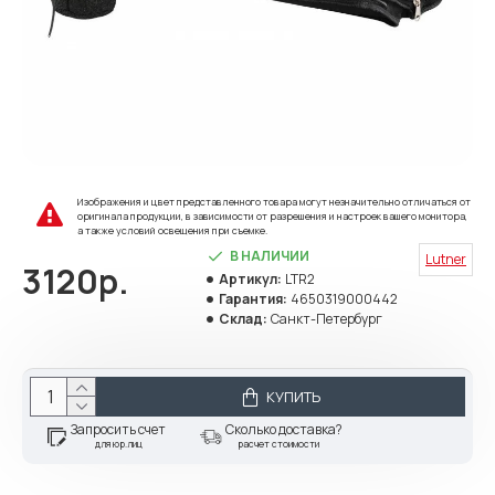
Изображения и цвет представленного товара могут незначительно отличаться от
оригинала продукции, в зависимости от разрешения и настроек вашего монитора,
а также условий освещения при съемке.
В НАЛИЧИИ
Lutner
3120р.
Артикул:
LTR2
Гарантия:
4650319000442
Склад:
Санкт-Петербург
КУПИТЬ
Запросить счет
Сколько доставка?
для юр.лиц
расчет стоимости