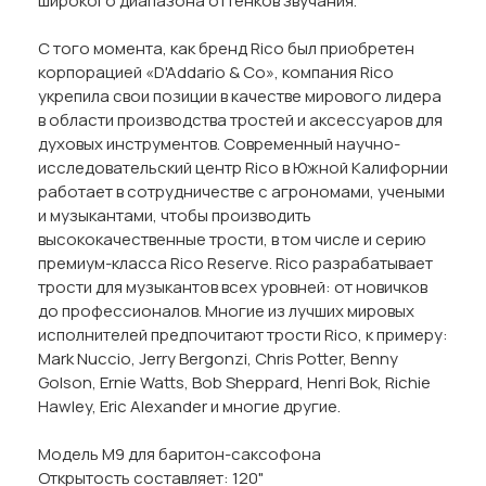
широкого диапазона оттенков звучания.
С того момента, как бренд Rico был приобретен
корпорацией «D'Addario & Co», компания Rico
укрепила свои позиции в качестве мирового лидера
в области производства тростей и аксессуаров для
духовых инструментов. Современный научно-
исследовательский центр Rico в Южной Калифорнии
работает в сотрудничестве с агрономами, учеными
и музыкантами, чтобы производить
высококачественные трости, в том числе и серию
премиум-класса Rico Reserve. Rico разрабатывает
трости для музыкантов всех уровней: от новичков
до профессионалов. Многие из лучших мировых
исполнителей предпочитают трости Rico, к примеру:
Mark Nuccio, Jerry Bergonzi, Chris Potter, Benny
Golson, Ernie Watts, Bob Sheppard, Henri Bok, Richie
Hawley, Eric Alexander и многие другие.
Модель М9 для баритон-саксофона
Открытость составляет: 120"