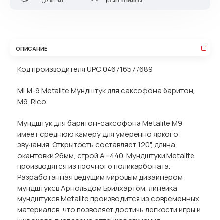
для юр.лиц
расчет стоимости
ОПИСАНИЕ
Код производителя UPC 046716577689
MLM-9 Metalite Мундштук для саксофона баритон,
М9, Rico
Мундштук для баритон-саксофона Metalite М9
имеет среднюю камеру для умеренно яркого
звучания. Открытость составляет .120", длина
окантовки 26мм, строй А=440. Мундштуки Metalite
производятся из прочного поликарбоната.
Разработанная ведущим мировым дизайнером
мундштуков Арнольдом Брилхартом, линейка
мундштуков Metalite производится из современных
материалов, что позволяет достичь легкости игры и