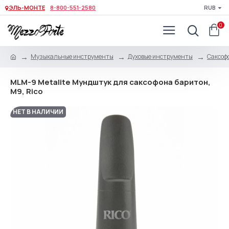
ЭЛЬ-МОНТЕ
8-800-551-2580
RUB
0
Музыкальные инструменты
Духовые инструменты
Саксоф
MLM-9 Metalite Мундштук для саксофона баритон,
М9, Rico
НЕТ В НАЛИЧИИ