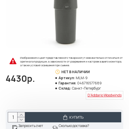
Изображения и цвет представленного товара могут незначительно отличаться от
оригинала продукции, в зависимости от разрешения и настроек вашего монитора,
а также условий освещения при съемке.
НЕТ В НАЛИЧИИ
4430р.
Артикул:
MLM-9
Гарантия:
046716577689
Склад:
Санкт-Петербург
D'Addario Woodwinds
КУПИТЬ
Запросить счет
Сколько доставка?