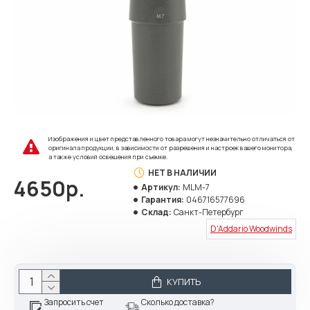
Изображения и цвет представленного товара могут незначительно отличаться от
оригинала продукции, в зависимости от разрешения и настроек вашего монитора,
а также условий освещения при съемке.
НЕТ В НАЛИЧИИ
4650р.
Артикул:
MLM-7
Гарантия:
046716577696
Склад:
Санкт-Петербург
D'Addario Woodwinds
КУПИТЬ
Запросить счет
Сколько доставка?