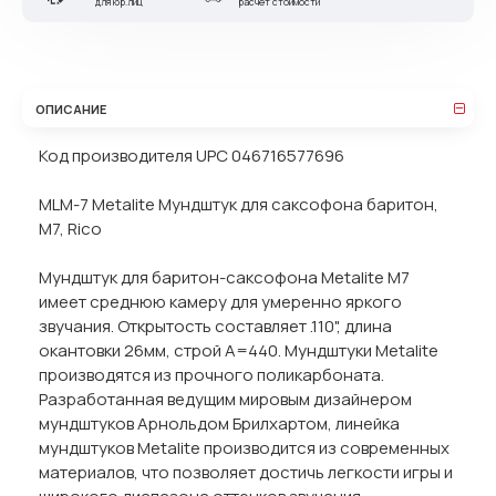
для юр.лиц
расчет стоимости
ОПИСАНИЕ
Код производителя UPC 046716577696
MLM-7 Metalite Мундштук для саксофона баритон,
М7, Rico
Мундштук для баритон-саксофона Metalite М7
имеет среднюю камеру для умеренно яркого
звучания. Открытость составляет .110", длина
окантовки 26мм, строй А=440. Мундштуки Metalite
производятся из прочного поликарбоната.
Разработанная ведущим мировым дизайнером
мундштуков Арнольдом Брилхартом, линейка
мундштуков Metalite производится из современных
материалов, что позволяет достичь легкости игры и