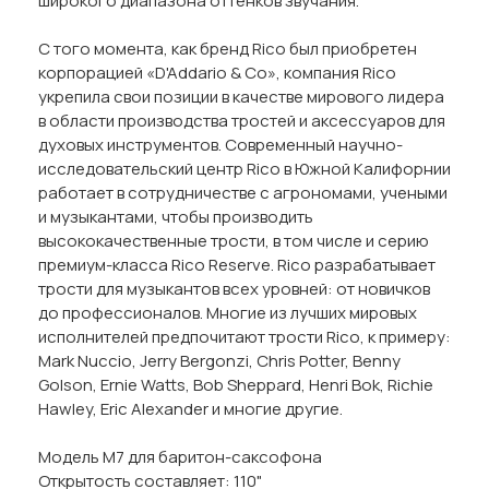
широкого диапазона оттенков звучания.
С того момента, как бренд Rico был приобретен
корпорацией «D'Addario & Co», компания Rico
укрепила свои позиции в качестве мирового лидера
в области производства тростей и аксессуаров для
духовых инструментов. Современный научно-
исследовательский центр Rico в Южной Калифорнии
работает в сотрудничестве с агрономами, учеными
и музыкантами, чтобы производить
высококачественные трости, в том числе и серию
премиум-класса Rico Reserve. Rico разрабатывает
трости для музыкантов всех уровней: от новичков
до профессионалов. Многие из лучших мировых
исполнителей предпочитают трости Rico, к примеру:
Mark Nuccio, Jerry Bergonzi, Chris Potter, Benny
Golson, Ernie Watts, Bob Sheppard, Henri Bok, Richie
Hawley, Eric Alexander и многие другие.
Модель М7 для баритон-саксофона
Открытость составляет: 110"