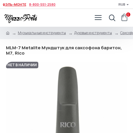
ЭЛЬ-МОНТЕ
8-800-551-2580
RUB
0
Музыкальные инструменты
Духовые инструменты
Саксоф
MLM-7 Metalite Мундштук для саксофона баритон,
М7, Rico
НЕТ В НАЛИЧИИ