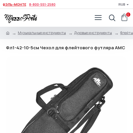
ЭЛЬ-МОНТЕ
8-800-551-2580
RUB
0
Музыкальные инструменты
Духовые инструменты
Флейты
Фл1-42-10-5см Чехол для флейтового футляра АМС