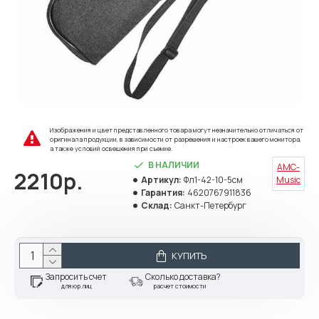
Изображения и цвет представленного товара могут незначительно отличаться от
оригинала продукции, в зависимости от разрешения и настроек вашего монитора,
а также условий освещения при съемке.
В НАЛИЧИИ
AMC-
2210р.
Артикул:
Фл1-42-10-5см
Music
Гарантия:
4620767911836
Склад:
Санкт-Петербург
КУПИТЬ
Запросить счет
Сколько доставка?
для юр.лиц
расчет стоимости