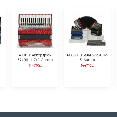
AJ96-K Аккордеон
AOL60-B Баян 37х60-IV-
37х96-III-7/2, Aurora
3, Aurora
144710р.
144710р.