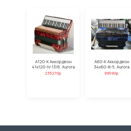
A120-K Аккордеон
A60-K Аккордеон
41х120-IV-13/6, Aurora
34х60-III-5, Aurora
235270р.
99590р.