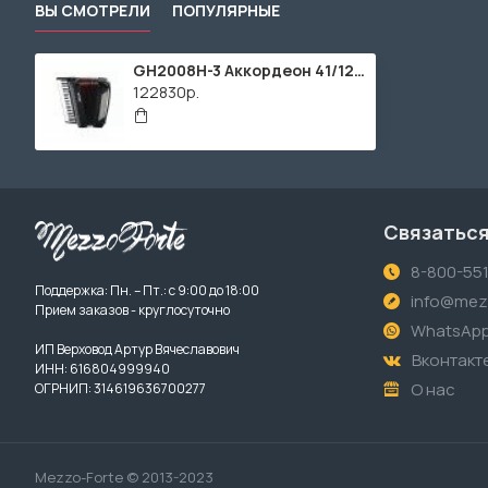
ВЫ СМОТРЕЛИ
ПОПУЛЯРНЫЕ
GH2008H-3 Аккордеон 41/120/7+3, черный, Gelander
122830р.
Связаться
8-800-55
Поддержка: Пн. – Пт.: с 9:00 до 18:00
info@mezz
Прием заказов - круглосуточно
WhatsAp
ИП Верховод Артур Вячеславович
Вконтакт
ИНН: 616804999940
О нас
ОГРНИП: 314619636700277
Mezzo-Forte © 2013-2023