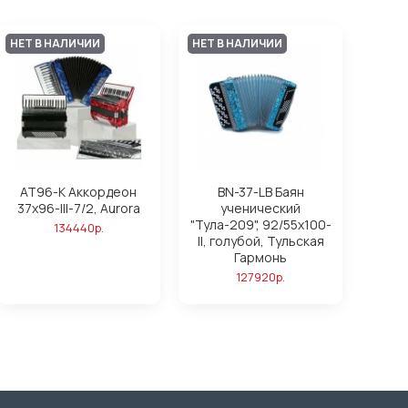
НЕТ В НАЛИЧИИ
НЕТ В НАЛИЧИИ
AT96-K Аккордеон
BN-37-LB Баян
37х96-III-7/2, Aurora
ученический
"Тула-209", 92/55х100-
134440р.
II, голубой, Тульская
Гармонь
127920р.