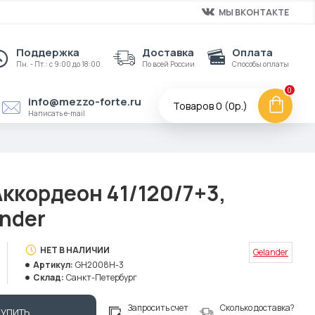
МЫ ВКОНТАКТЕ
Поддержка
Доставка
Оплата
Пн. - Пт.: с 9:00 до 18:00
По всей России
Способы оплаты
0
info@mezzo-forte.ru
Товаров 0 (0р.)
Написать e-mail
ккордеон 41/120/7+3,
ander
НЕТ В НАЛИЧИИ
Gelander
Артикул:
GH2008H-3
Склад:
Санкт-Петербург
Запросить счет
Сколько доставка?
КУПИТЬ