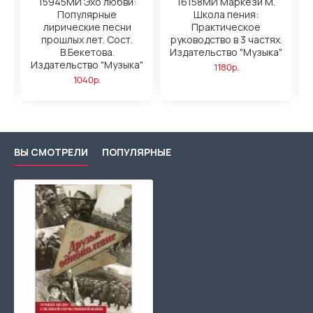
я
15945МИ Эхо любви:
16158МИ Маркези М.
5-
Популярные
Школа пения:
ы
лирические песни
Практическое
прошлых лет. Сост.
руководство в 3 частях.
"
В.Бекетова.
Издательство "Музыка"
Издательство "Музыка"
1180р.
1040р.
ВЫ СМОТРЕЛИ
ПОПУЛЯРНЫЕ