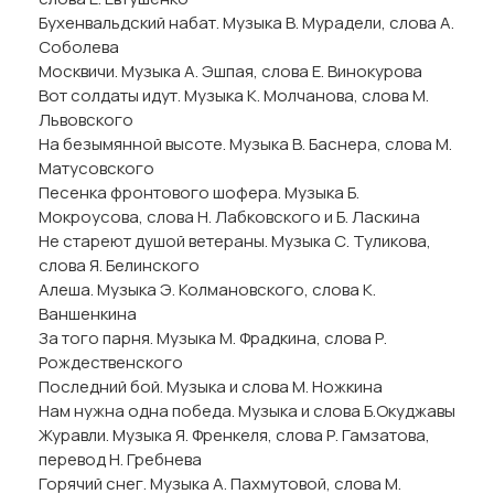
Бухенвальдский набат. Музыка В. Мурадели, слова А.
Соболева
Москвичи. Музыка А. Эшпая, слова Е. Винокурова
Вот солдаты идут. Музыка К. Молчанова, слова М.
Львовского
На безымянной высоте. Музыка В. Баснера, слова М.
Матусовского
Песенка фронтового шофера. Музыка Б.
Мокроусова, слова Н. Лабковского и Б. Ласкина
Не стареют душой ветераны. Музыка С. Туликова,
слова Я. Белинского
Алеша. Музыка Э. Колмановского, слова К.
Ваншенкина
За того парня. Музыка М. Фрадкина, слова Р.
Рождественского
Последний бой. Музыка и слова М. Ножкина
Нам нужна одна победа. Музыка и слова Б.Окуджавы
Журавли. Музыка Я. Френкеля, слова Р. Гамзатова,
перевод Н. Гребнева
Горячий снег. Музыка А. Пахмутовой, слова М.