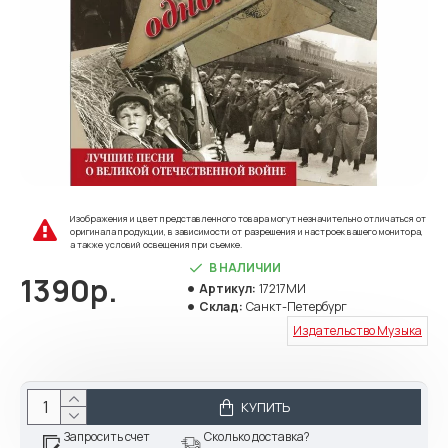
Изображения и цвет представленного товара могут незначительно отличаться от
оригинала продукции, в зависимости от разрешения и настроек вашего монитора,
а также условий освещения при съемке.
В НАЛИЧИИ
1390р.
Артикул:
17217МИ
Склад:
Санкт-Петербург
Издательство Музыка
КУПИТЬ
Запросить счет
Сколько доставка?