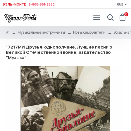
ЭЛЬ-МОНТЕ
8-800-551-2580
RUB
0
Музыкальные инструменты
Ноты, самоучители
Вокальна
17217МИ Друзья-однополчане. Лучшие песни о
Великой Отечественной войне, издательство
"Музыка"