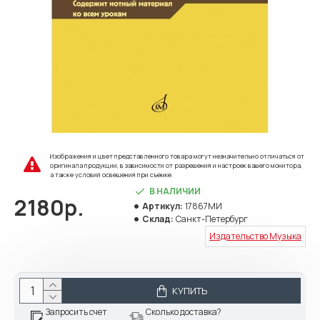
Изображения и цвет представленного товара могут незначительно отличаться от
оригинала продукции, в зависимости от разрешения и настроек вашего монитора,
а также условий освещения при съемке.
В НАЛИЧИИ
2180р.
Артикул:
17867МИ
Склад:
Санкт-Петербург
Издательство Музыка
КУПИТЬ
Запросить счет
Сколько доставка?