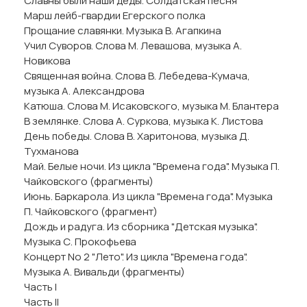
Славны были наши деды. Солдатская песня
Марш лейб-гвардии Егерского полка
Прощание славянки. Музыка В. Агапкина
Учил Суворов. Слова М. Левашова, музыка А.
Новикова
Священная война. Слова В. Лебедева-Кумача,
музыка А. Александрова
Катюша. Слова М. Исаковского, музыка М. Блантера
В землянке. Слова А. Суркова, музыка К. Листова
День победы. Слова В. Харитонова, музыка Д.
Тухманова
Май. Белые ночи. Из цикла "Времена года". Музыка П.
Чайковского (фрагменты)
Июнь. Баркарола. Из цикла "Времена года". Музыка
П. Чайковского (фрагмент)
Дождь и радуга. Из сборника "Детская музыка".
Музыка С. Прокофьева
Концерт No 2 "Лето". Из цикла "Времена года".
Музыка А. Вивальди (фрагменты)
Часть I
Часть II