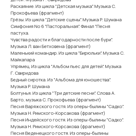
Раскаяние. Из цикла "Детская музыка". Музыка С.
Прокофьева (фрагмент)
Грёзы. Из цикла "Детские сцены". Музыка Р. Шумана
Симфония No 6 "Пасторальная". Финал "Песня
пастуха.
Чувства радости и благодарности после бури".
Музыка Л. ван Бетховена (фрагмент)
Маленький командир. Из цикла "Бирюльки". Музыка С.
Майкапара
Упрямец. Из цикла "Альбом пьес для детей". Музыка
Г. Свиридова
Бедный сиротка. Из "Альбома для юношества".
Музыка Р. Шумана
Болтунья. Из цикла "Три детские песни". Слова А.
Барто, музыка С. Прокофьева (фрагмент)
Песня Варяжского гостя. Из оперы-былины "Садко".
Музыка Н. Римского-Корсакова (фрагмент)
Песня Индейского гостя. Из оперы-былины "Садко".
Музыка Н. Римского-Корсакова (фрагмент)
Песня Веденецкого гостя. Из оперы-былины