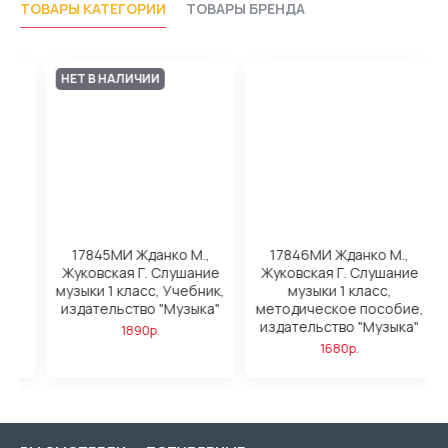
ТОВАРЫ КАТЕГОРИИ
ТОВАРЫ БРЕНДА
НЕТ В НАЛИЧИИ
.
17845МИ Жданко М.,
17846МИ Жданко М.,
Жуковская Г. Слушание
Жуковская Г. Слушание
,
музыки 1 класс, Учебник,
музыки 1 класс,
"
издательство "Музыка"
методическое пособие,
издательство "Музыка"
1890р.
1680р.