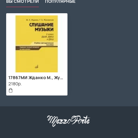
ВЫ СМОТРЕЛИ
ПОПУЛЯРНЫЕ
17867МИ Жданко М., Жуковская Г. Слушание музыки 2 класс, методическое пособие, издательство "Музыка"
2180р.