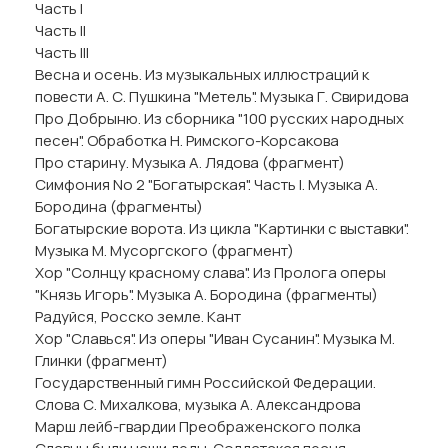
Часть I
Часть II
Часть III
Весна и осень. Из музыкальных иллюстраций к
повести А. С. Пушкина "Метель". Музыка Г. Свиридова
Про Добрыню. Из сборника "100 русских народных
песен". Обработка Н. Римского-Корсакова
Про старину. Музыка А. Лядова (фрагмент)
Симфония No 2 "Богатырская". Часть I. Музыка А.
Бородина (фрагменты)
Богатырские ворота. Из цикла "Картинки с выставки".
Музыка М. Мусоргского (фрагмент)
Хор "Солнцу красному слава". Из Пролога оперы
"Князь Игорь". Музыка А. Бородина (фрагменты)
Радуйся, Росско земле. Кант
Хор "Славься". Из оперы "Иван Сусанин". Музыка М.
Глинки (фрагмент)
Государственный гимн Российской Федерации.
Слова С. Михалкова, музыка А. Александрова
Марш лейб-гвардии Преображенского полка