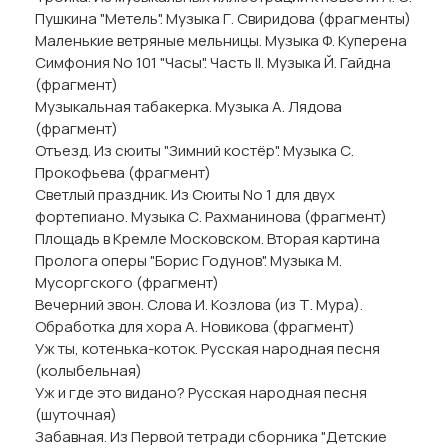
Пушкина "Метель". Музыка Г. Свиридова (фрагменты)
Маленькие ветряные мельницы. Музыка Ф. Куперена
Симфония No 101 "Часы". Часть II. Музыка Й. Гайдна
(фрагмент)
Музыкальная табакерка. Музыка А. Лядова
(фрагмент)
Отъезд. Из сюиты "Зимний костёр". Музыка С.
Прокофьева (фрагмент)
Светлый праздник. Из Сюиты No 1 для двух
фортепиано. Музыка С. Рахманинова (фрагмент)
Площадь в Кремле Московском. Вторая картина
Пролога оперы "Борис Годунов". Музыка М.
Мусоргского (фрагмент)
Вечерний звон. Слова И. Козлова (из Т. Мура).
Обработка для хора А. Новикова (фрагмент)
Уж ты, котенька-коток. Русская народная песня
(колыбельная)
Уж и где это видано? Русская народная песня
(шуточная)
Забавная. Из Первой тетради сборника "Детские