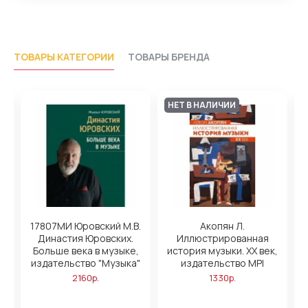
ТОВАРЫ КАТЕГОРИИ
ТОВАРЫ БРЕНДА
НЕТ В НАЛИЧИИ
С.
17807МИ Юровский М.В.
Акопян Л.
Династия Юровских.
Иллюстрированная
Больше века в музыке,
история музыки. XX век,
я,
издательство "Музыка"
издательство MPI
"
2160р.
1330р.