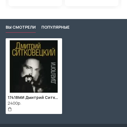
ВЫ СМОТРЕЛИ
ПОПУЛЯРНЫЕ
17418МИ Дмитрий Ситковецкий: Диалоги /запись, лит.обр-ка текста Овчинников И., издательство "Музыка"
2400р.