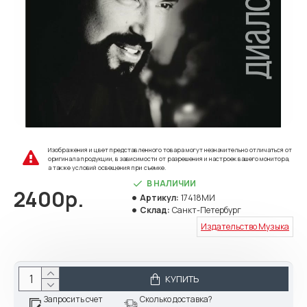
Изображения и цвет представленного товара могут незначительно отличаться от
оригинала продукции, в зависимости от разрешения и настроек вашего монитора,
а также условий освещения при съемке.
В НАЛИЧИИ
2400р.
Артикул:
17418МИ
Склад:
Санкт-Петербург
Издательство Музыка
КУПИТЬ
Запросить счет
Сколько доставка?