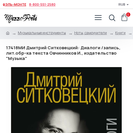
ЭЛЬ-МОНТЕ
8-800-551-2580
RUB
0
Музыкальные инструменты
Ноты, самоучители
Книги
17418МИ Дмитрий Ситковецкий: Диалоги /запись,
лит.обр-ка текста Овчинников И., издательство
"Музыка"