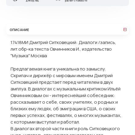
для юр.лиц
расчет стоимости
ОПИСАНИЕ
17418МИ Дмитрий Ситковецкий: Диалоги /запись,
лит.обр-ка текста Овчинников И., издательство
"Музыка" Москва
Предлагаемая книга уникальна по замыслу.
Скрипач и дирижёр с мировым именем Дмитрий
Ситковецкий предстает перед читателем в двух
амплуа. В диалогах с музыкальным критиком Ильёй
Овчинниковым он - интереснейший собеседник:
рассказывает о себе, своих учителях, о родных и
близких ему людях, об эмиграции в США, о своих
первых успехах, фестивалях, о многих музыкантах,
с которыми выступал и работал.
В диалогах второй части книги роль Ситковецкого