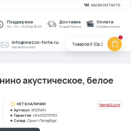
МЫ ВКОНТАКТЕ
Поддержка
Доставка
Оплата
Пн. - Пт.: с 9:00 до 18:00
По всей России
Способы оплаты
0
info@mezzo-forte.ru
Товаров 0 (0р.)
Написать e-mail
ино акустическое, белое
НЕТ В НАЛИЧИИ
Wendl&Lung
Артикул:
W123WH
Гарантия:
4640122131150
Склад:
Санкт-Петербург