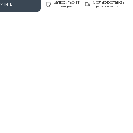
Запросить счет
Сколько доставка?
КУПИТЬ
для юр.лиц
расчет стоимости