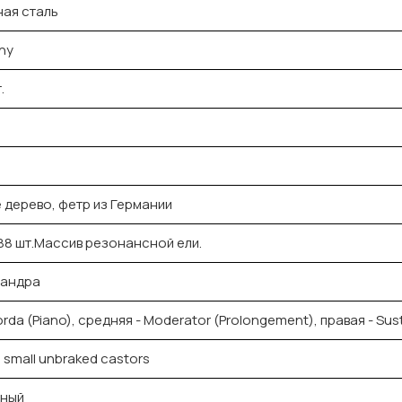
ая сталь
ny
.
 дерево, фетр из Германии
88 шт.Массив резонансной ели.
сандра
rda (Piano), средняя - Moderator (Prolongement), правая - Sus
, small unbraked castors
рный