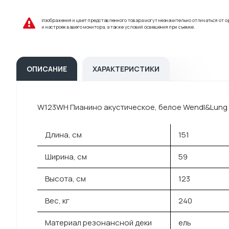
Изображения и цвет представленного товара могут незначительно отличаться от о
и настроек вашего монитора, а также условий освещения при съемке.
ОПИСАНИЕ
ХАРАКТЕРИСТИКИ
W123WH Пианино акустическое, белое Wendl&Lung
Длина, см
151
Ширина, см
59
Высота, см
123
Вес, кг
240
Материал резонансной деки
ель