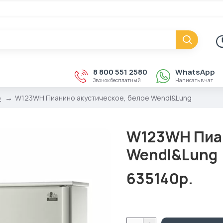
8 800 551 2580
WhatsApp
Звонок бесплатный
Написать в чат
о
W123WH Пианино акустическое, белое Wendl&Lung
W123WH Пиан
Wendl&Lung
635140р.