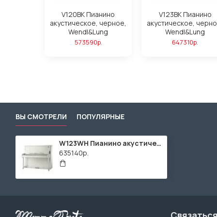
V120BK Пианино
V123BK Пианино
акустическое, черное,
акустическое, черно
Wendl&Lung
Wendl&Lung
573590р.
647310р.
ВЫ СМОТРЕЛИ
ПОПУЛЯРНЫЕ
W123WH Пианино акустическое, белое Wendl&Lung
635140р.
Связаться