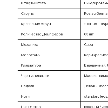
Штифты штега
Никелированн
Струны
Roslau Germa
Крепление струн
2 шт. на штифт
Количество Демпферов
68 шт
Механика
Своя
Молоточки
Керн красное
Клавиатура
Взвешенная, 
Черные клавиши
Массив пали
Педали
Левая - Unaco
Ноги
standard legs
Цвет фетра
красный / че