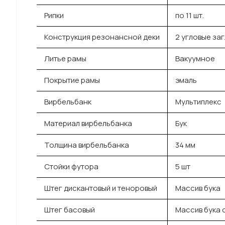
Рипки
по 11 шт.
Конструкция резонансной деки
2 угловые за
Литье рамы
Вакуумное
Покрытие рамы
эмаль
Вирбельбанк
Мультиплекс
Материал вирбельбанка
Бук
Толщина вирбельбанка
34 мм
Стойки футора
5 шт
Штег дискантовый и теноровый
Массив бука
Штег басовый
Массив бука 