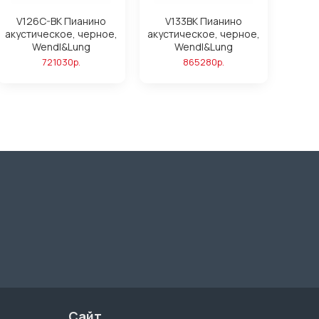
V126C-BK Пианино
V133BK Пианино
акустическое, черное,
акустическое, черное,
Wendl&Lung
Wendl&Lung
721030р.
865280р.
Сайт