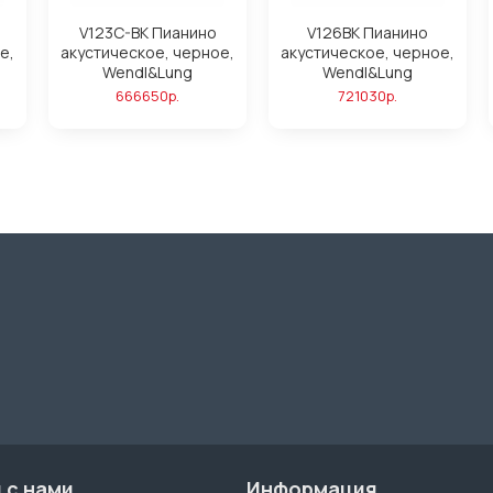
V123C-BK Пианино
V126BK Пианино
е,
акустическое, черное,
акустическое, черное,
Wendl&Lung
Wendl&Lung
666650р.
721030р.
 с нами
Информация