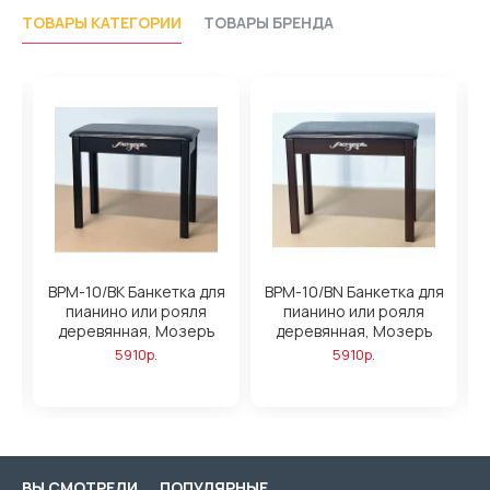
ТОВАРЫ КАТЕГОРИИ
ТОВАРЫ БРЕНДА
BPM-10/BK Банкетка для
BPM-10/BN Банкетка для
B
пианино или рояля
пианино или рояля
деревянная, Мозеръ
деревянная, Мозеръ
5910р.
5910р.
ВЫ СМОТРЕЛИ
ПОПУЛЯРНЫЕ