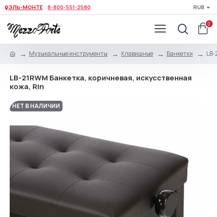
ЭЛЬ-МОНТЕ
8-800-551-2580
RUB
0
Музыкальные инструменты
Клавишные
Банкетки
LB-
LB-21RWM Банкетка, коричневая, искусственная
кожа, Rin
НЕТ В НАЛИЧИИ