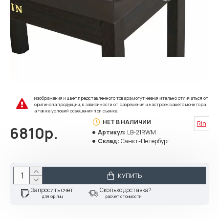
Изображения и цвет представленного товара могут незначительно отличаться от
оригинала продукции, в зависимости от разрешения и настроек вашего монитора,
а также условий освещения при съемке.
НЕТ В НАЛИЧИИ
Rin
6810р.
Артикул:
LB-21RWM
Склад:
Санкт-Петербург
КУПИТЬ
Запросить счет
Сколько доставка?
для юр.лиц
расчет стоимости