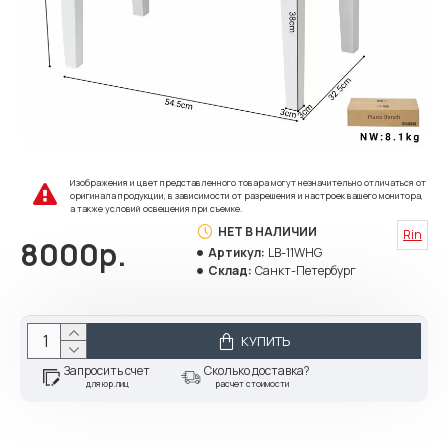
Изображения и цвет представленного товара могут незначительно отличаться от
оригинала продукции, в зависимости от разрешения и настроек вашего монитора,
а также условий освещения при съемке.
НЕТ В НАЛИЧИИ
Rin
8000р.
Артикул:
LB-11WHG
Склад:
Санкт-Петербург
КУПИТЬ
Запросить счет
Сколько доставка?
для юр.лиц
расчет стоимости