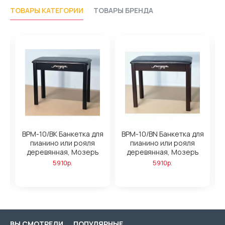
ТОВАРЫ КАТЕГОРИИ
ТОВАРЫ БРЕНДА
BPM-10/BK Банкетка для
BPM-10/BN Банкетка для
B
пианино или рояля
пианино или рояля
деревянная, Мозеръ
деревянная, Мозеръ
5910р.
5910р.
ВЫ СМОТРЕЛИ
ПОПУЛЯРНЫЕ