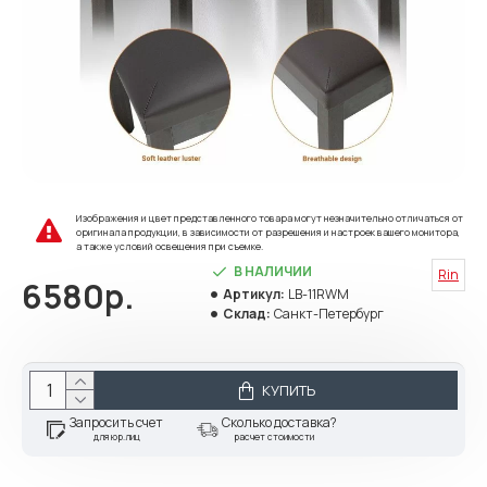
Изображения и цвет представленного товара могут незначительно отличаться от
оригинала продукции, в зависимости от разрешения и настроек вашего монитора,
а также условий освещения при съемке.
В НАЛИЧИИ
Rin
6580р.
Артикул:
LB-11RWM
Склад:
Санкт-Петербург
КУПИТЬ
Запросить счет
Сколько доставка?
для юр.лиц
расчет стоимости