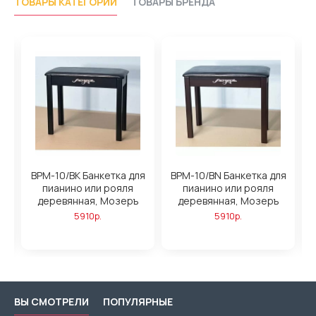
ТОВАРЫ КАТЕГОРИИ
ТОВАРЫ БРЕНДА
BPM-10/BK Банкетка для
BPM-10/BN Банкетка для
B
пианино или рояля
пианино или рояля
деревянная, Мозеръ
деревянная, Мозеръ
5910р.
5910р.
ВЫ СМОТРЕЛИ
ПОПУЛЯРНЫЕ