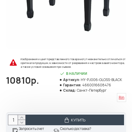
Изображения и цвет представленного товара могут незначительно отличаться от
оригинала продукции, в зависимости от разрешения и настроек вашего монитора,
а также условий освещения при съемке.
В НАЛИЧИИ
10810р.
Артикул:
HY-PJ006-GLOSS-BLACK
Гарантия:
4660016608476
Склад:
Санкт-Петербург
Rin
КУПИТЬ
Запросить счет
Сколько доставка?