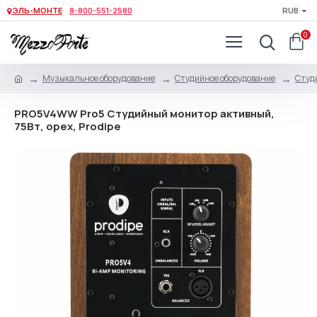
ЭЛЬ-МОНТЕ
8-800-551-2580
RUB
0
Музыкальное оборудование
Студийное оборудование
Студ
PRO5V4WW Pro5 Студийный монитор активный,
75Вт, орех, Prodipe