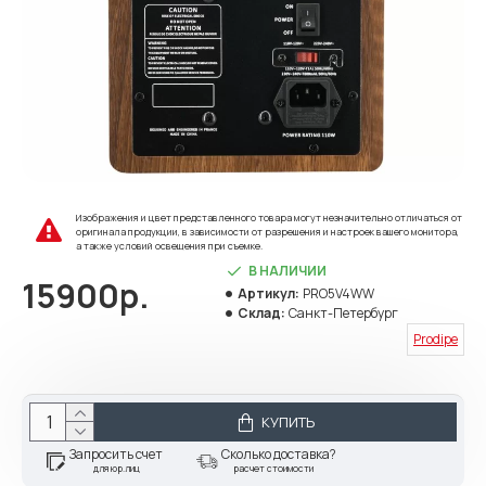
Изображения и цвет представленного товара могут незначительно отличаться от
оригинала продукции, в зависимости от разрешения и настроек вашего монитора,
а также условий освещения при съемке.
В НАЛИЧИИ
15900р.
Артикул:
PRO5V4WW
Склад:
Санкт-Петербург
Prodipe
КУПИТЬ
Запросить счет
Сколько доставка?
для юр.лиц
расчет стоимости