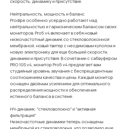
скорость, динамику и присутствие.
Нейтральность, мощность и баланс
Prodipe особенно усердно работают над
нейтральностью и гармоническим балансом своих
мониторов. Pro5 v4 включает в себя новый
низкочастотный динамик со стекловолоконной
мембраной, новый твитер с неодимовым куполом и
новую электронику для еще большей скорости,
динамики и присутствия. В сочетании с сабвуфером
PRO 10S v4, монитор Pro5 v4 предлагает вам
студийный уровень звучания с беспрецедентным
соотношением качества и цены. Каждый монитор
оснащен двойным усилением для оптимального
распределения мощности и обеспечения
истинного баланса в системе.
НЧ-динамик: "стекловолокно" и "активная
фильтрация".
Низкочастотные динамики теперь оснащены
мембраной из стекловолокна, что позволило еще