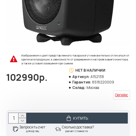
Изображения и цвет представленного товара могут незначительно отличаться от
оригинала продукции, в зависимости от разрешения и настроек вашего монитора,
а также условий освещения при съемке.
НЕТ В НАЛИЧИИ
102990р.
Артикул:
A152138
Гарантия:
8518220009
Склад:
Москва
Genelec
КУПИТЬ
Запросить счет
Сколько доставка?
для юр.лиц
расчет стоимости