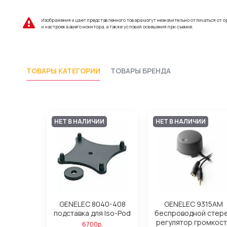
Изображения и цвет представленного товара могут незначительно отличаться от о
и настроек вашего монитора, а также условий освещения при съемке.
ТОВАРЫ КАТЕГОРИИ
ТОВАРЫ БРЕНДА
НЕТ В НАЛИЧИИ
НЕТ В НАЛИЧИИ
GENELEC 8040-408
GENELEC 9315AM
подставка для Iso-Pod
беспроводной стер
регулятор громкос
6700р.