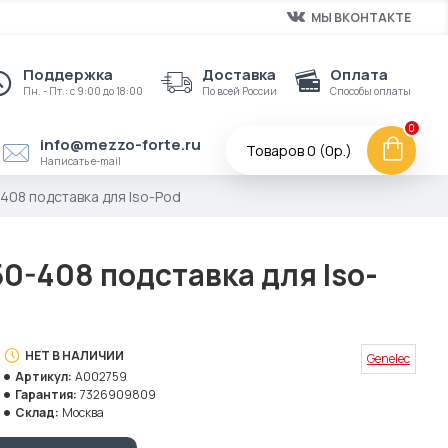
МЫ ВКОНТАКТЕ
Поддержка
Доставка
Оплата
Пн. - Пт.: с 9:00 до 18:00
По всей России
Способы оплаты
0
info@mezzo-forte.ru
Товаров 0 (0р.)
Написать e-mail
408 подставка для Iso-Pod
0-408 подставка для Iso-
НЕТ В НАЛИЧИИ
Genelec
Артикул:
A002759
Гарантия:
7326909809
Склад:
Москва