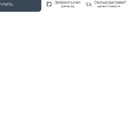
Запросить счет
Сколько доставка?
КУПИТЬ
для юр.лиц
расчет стоимости