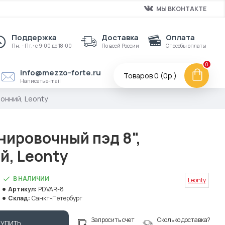
МЫ ВКОНТАКТЕ
Поддержка
Доставка
Оплата
Пн. - Пт.: с 9:00 до 18:00
По всей России
Способы оплаты
0
info@mezzo-forte.ru
Товаров 0 (0р.)
Написать e-mail
онний, Leonty
нировочный пэд 8",
й, Leonty
В НАЛИЧИИ
Leonty
Артикул:
PDVAR-8
Склад:
Санкт-Петербург
Запросить счет
Сколько доставка?
КУПИТЬ