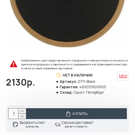
Изображения и цвет представленного товара могут незначительно отличаться от
оригинала продукции, в зависимости от разрешения и настроек вашего монитора,
а также условий освещения при съемке.
НЕТ В НАЛИЧИИ
MDS
2130р.
Артикул:
DT11-Black
Гарантия:
4650319011905
Склад:
Санкт-Петербург
КУПИТЬ
Запросить счет
Сколько доставка?
для юр.лиц
расчет стоимости