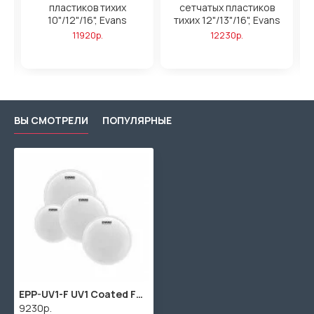
пластиков тихих
сетчатых пластиков
10"/12"/16", Evans
тихих 12"/13"/16", Evans
11920р.
12230р.
ВЫ СМОТРЕЛИ
ПОПУЛЯРНЫЕ
EPP-UV1-F UV1 Coated Fusion Набор пластиков для малого и том барабана (10, 12, 14") + 14", Evans
9230р.