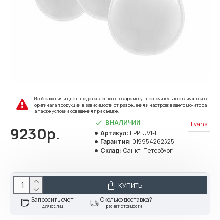
Изображения и цвет представленного товара могут незначительно отличаться от
оригинала продукции, в зависимости от разрешения и настроек вашего монитора,
а также условий освещения при съемке.
В НАЛИЧИИ
Evans
9230р.
Артикул:
EPP-UV1-F
Гарантия:
019954262525
Склад:
Санкт-Петербург
КУПИТЬ
Запросить счет
Сколько доставка?
для юр.лиц
расчет стоимости