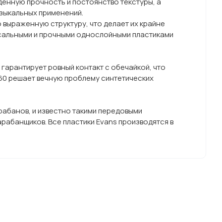
енную прочность и постоянство текстуры, а
узыкальных применений.
 выраженную структуру, что делает их крайне
ерсальными и прочными однослойными пластиками
 гарантирует ровный контакт с обечайкой, что
360 решает вечную проблему синтетических
рабанов, и известно такими передовыми
арабанщиков. Все пластики Evans производятся в