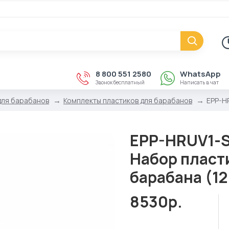
8 800 551 2580
WhatsApp
Звонок бесплатный
Написать в чат
для барабанов
Комплекты пластиков для барабанов
EPP-HR
EPP-HRUV1-S 
Набор пласти
барабана (12,
8530р.