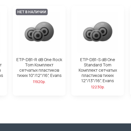
НЕТ В НАЛИЧИИ
ETP-DB1-R dB One Rock
ETP-DB1-S dB One
т
Tom Комплект
Standard Tom
в
сетчатых пластиков
Комплект сетчатых
ns
тихих 10"/12"/16", Evans
пластиков тихих
12"/13"/16", Evans
11920р.
12230р.