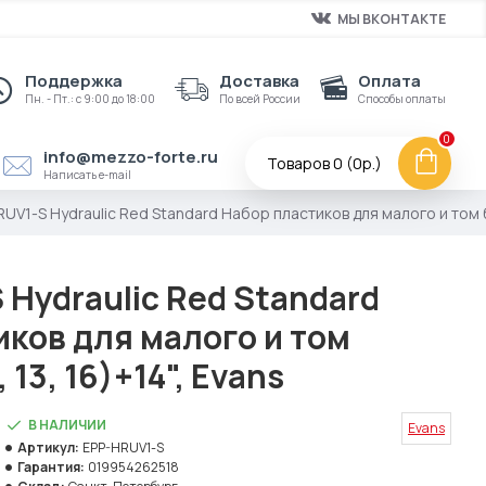
МЫ ВКОНТАКТЕ
Поддержка
Доставка
Оплата
Пн. - Пт.: с 9:00 до 18:00
По всей России
Способы оплаты
0
info@mezzo-forte.ru
Товаров 0 (0р.)
Написать e-mail
UV1-S Hydraulic Red Standard Набор пластиков для малого и том ба
Hydraulic Red Standard
ков для малого и том
 13, 16)+14", Evans
В НАЛИЧИИ
Evans
Артикул:
EPP-HRUV1-S
Гарантия:
019954262518