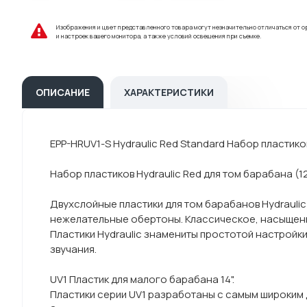
Изображения и цвет представленного товара могут незначительно отличаться от о
и настроек вашего монитора, а также условий освещения при съемке.
ОПИСАНИЕ
ХАРАКТЕРИСТИКИ
EPP-HRUV1-S Hydraulic Red Standard Набор пластиков 
Набор пластиков Hydraulic Red для том барабана (12,
Двухслойные пластики для том барабанов Hydraulic
нежелательные обертоны. Классическое, насыщенно
Пластики Hydraulic знамениты простотой настройк
звучания.
UV1 Пластик для малого барабана 14".
Пластики серии UV1 разработаны с самым широким