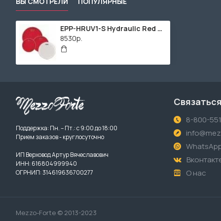
ВЫ СМОТРЕЛИ
ПОПУЛЯРНЫЕ
EPP-HRUV1-S Hydraulic Red Standard Набор пластиков для малого и том барабана (12, 13, 16)+14", Evans
8530р.
Связаться
8-800-55
Поддержка: Пн. – Пт.: с 9:00 до 18:00
info@mezz
Прием заказов - круглосуточно
WhatsAp
ИП Верховод Артур Вячеславович
Вконтакт
ИНН: 616804999940
О нас
ОГРНИП: 314619636700277
Mezzo-Forte © 2013-2023