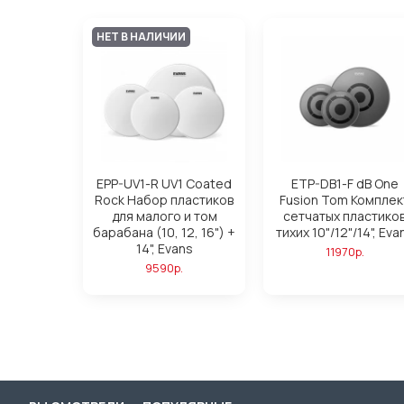
НЕТ В НАЛИЧИИ
EPP-UV1-R UV1 Coated
ETP-DB1-F dB One
Rock Набор пластиков
Fusion Tom Комплек
для малого и том
сетчатых пластико
барабана (10, 12, 16") +
тихих 10"/12"/14", Eva
14", Evans
11970р.
9590р.