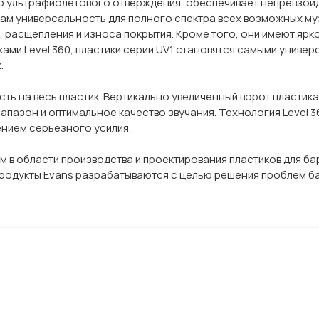
 ультрафиолетового отверждения, обеспечивает непревзойд
кам универсальность для полного спектра всех возможных м
 расщепления и износа покрытия. Кроме того, они имеют ярко
иками Level 360, пластики серии UV1 становятся самыми унив
.
ть на весь пластик. Вертикально увеличенный ворот пластика
апазон и оптимальное качество звучания. Технология Level 
ением серьезного усилия.
м в области производства и проектирования пластиков для ба
е продукты Evans разрабатываются с целью решения проблем б