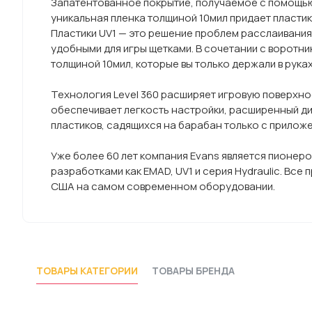
Запатентованное покрытие, получаемое с помощью
уникальная пленка толщиной 10мил придает пласти
Пластики UV1 — это решение проблем расслаивания,
удобными для игры щетками. В сочетании с воротн
толщиной 10мил, которые вы только держали в руках
Технология Level 360 расширяет игровую поверхнос
обеспечивает легкость настройки, расширенный ди
пластиков, садящихся на барабан только с прилож
Уже более 60 лет компания Evans является пионеро
разработками как EMAD, UV1 и серия Hydraulic. Вс
США на самом современном оборудовании.
ТОВАРЫ КАТЕГОРИИ
ТОВАРЫ БРЕНДА