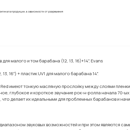
ригинала продукции, в зависимости от разрешения
для малого и том барабана (12, 13, 16)+14", Evans
 13, 16") + пластик UV1 для малого барабана 14".
 Red имеют тонкую масляную прослойку между слоями пленки 
е, глубокое и короткое звучание рок-н-ролла начала 70-ых 
и, что делает их идеальными для проблемных барабанов и н
 диапазоном звуковых возможностей и при этом являются са