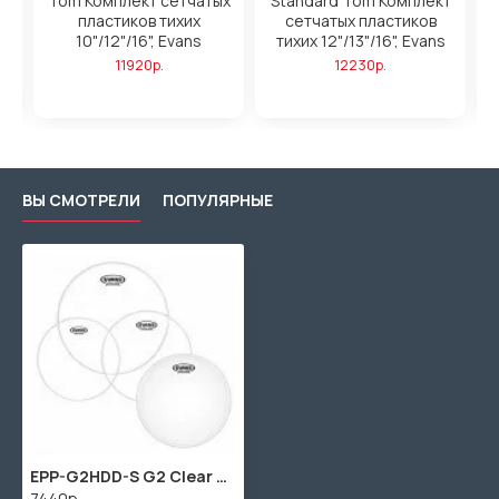
х
Tom Комплект сетчатых
Standard Tom Комплект
пластиков тихих
сетчатых пластиков
10"/12"/16", Evans
тихих 12"/13"/16", Evans
11920р.
12230р.
ВЫ СМОТРЕЛИ
ПОПУЛЯРНЫЕ
EPP-G2HDD-S G2 Clear Standard Набор пластиков для малого и том барабана (12, 13, 16") + 14", Evans
7440р.