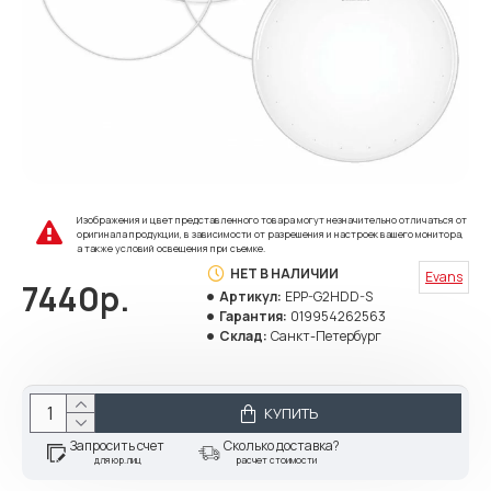
Изображения и цвет представленного товара могут незначительно отличаться от
оригинала продукции, в зависимости от разрешения и настроек вашего монитора,
а также условий освещения при съемке.
НЕТ В НАЛИЧИИ
Evans
7440р.
Артикул:
EPP-G2HDD-S
Гарантия:
019954262563
Склад:
Санкт-Петербург
КУПИТЬ
Запросить счет
Сколько доставка?
для юр.лиц
расчет стоимости